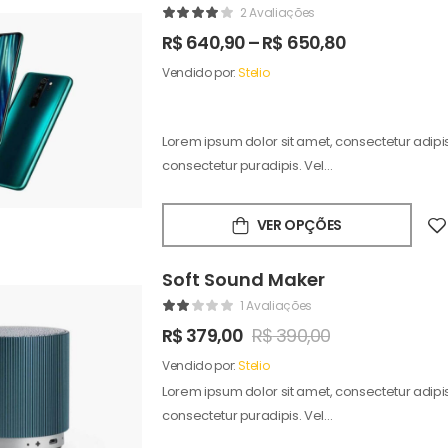
2 Avaliações
R$
640,90
–
R$
650,80
Vendido por:
Stelio
Lorem ipsum dolor sit amet, consectetur adipisc
consectetur puradipis. Vel…
VER OPÇÕES
Soft Sound Maker
1 Avaliações
R$
379,00
R$
390,00
Vendido por:
Stelio
Lorem ipsum dolor sit amet, consectetur adipisc
consectetur puradipis. Vel…