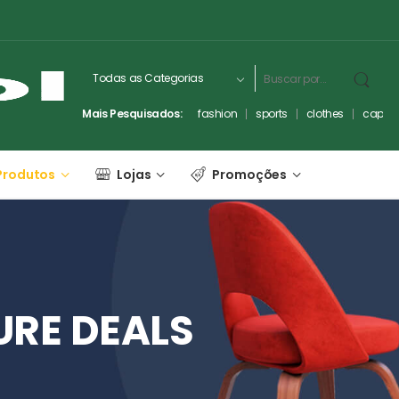
Mais Pesquisados:
fashion
sports
clothes
captc
Produtos
Lojas
Promoções
URE
DEALS