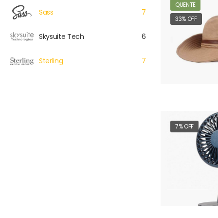
QUENTE
Sass
7
33% OFF
Skysuite Tech
6
Sterling
7
7% OFF