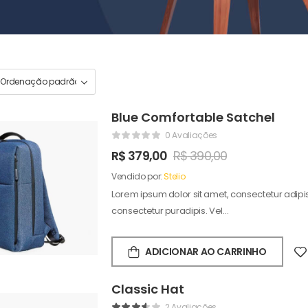
Blue Comfortable Satchel
0 Avaliações
R$
379,00
R$
390,00
Vendido por:
Stelio
Lorem ipsum dolor sit amet, consectetur adipisc
consectetur puradipis. Vel…
ADICIONAR AO CARRINHO
Classic Hat
2 Avaliações