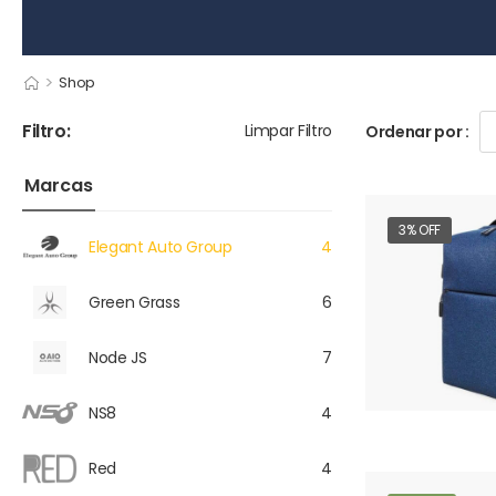
>
Shop
Filtro:
Limpar Filtro
Ordenar por :
Marcas
3% OFF
Elegant Auto Group
4
Green Grass
6
Node JS
7
NS8
4
Red
4