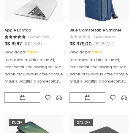
Apple Laptop
Blue Comfortable Satchel
1 Avaliações
0 Avaliações
R$
19,67
R$
23,36
R$
379,00
R$
390,00
Vendido por:
Stelio
Vendido por:
Stelio
Lorem ipsum dolor sit amet,
Lorem ipsum dolor sit amet,
consectetur adipiscing elit, sed
consectetur adipiscing elit, sed
adipis arcu cursus vitae congue
adipis arcu cursus vitae congue
mauris. Sagittis id consectetur
mauris. Sagittis id consectetur
puradipis. Vel…
puradipis. Vel…
1% OFF
27% OFF