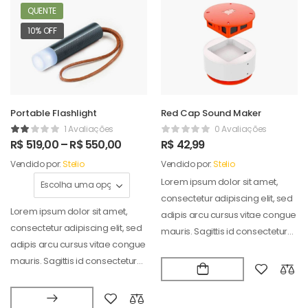
QUENTE
10% OFF
Portable Flashlight
Red Cap Sound Maker
1 Avaliações
0 Avaliações
R$
519,00
–
R$
550,00
R$
42,99
Vendido por:
Stelio
Vendido por:
Stelio
Lorem ipsum dolor sit amet,
consectetur adipiscing elit, sed
Lorem ipsum dolor sit amet,
adipis arcu cursus vitae congue
consectetur adipiscing elit, sed
mauris. Sagittis id consectetur
adipis arcu cursus vitae congue
puradipis. Vel…
mauris. Sagittis id consectetur
puradipis. Vel…