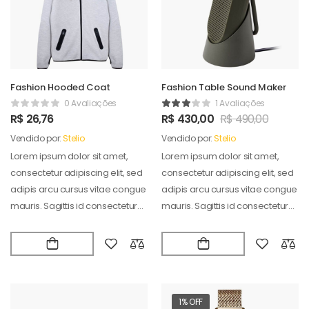
Fashion Hooded Coat
Fashion Table Sound Maker
0 Avaliações
1 Avaliações
R$
26,76
R$
430,00
R$
490,00
Vendido por:
Stelio
Vendido por:
Stelio
Lorem ipsum dolor sit amet,
Lorem ipsum dolor sit amet,
consectetur adipiscing elit, sed
consectetur adipiscing elit, sed
adipis arcu cursus vitae congue
adipis arcu cursus vitae congue
mauris. Sagittis id consectetur
mauris. Sagittis id consectetur
puradipis. Vel…
puradipis. Vel…
1% OFF