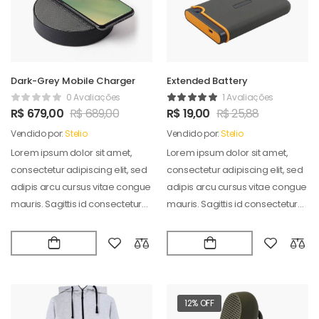
Dark-Grey Mobile Charger
Extended Battery
0 Avaliações
1 Avaliações
R$
679,00
R$
689,00
R$
19,00
R$
25,88
Vendido por:
Stelio
Vendido por:
Stelio
Lorem ipsum dolor sit amet,
Lorem ipsum dolor sit amet,
consectetur adipiscing elit, sed
consectetur adipiscing elit, sed
adipis arcu cursus vitae congue
adipis arcu cursus vitae congue
mauris. Sagittis id consectetur
mauris. Sagittis id consectetur
puradipis. Vel…
puradipis. Vel…
12% OFF