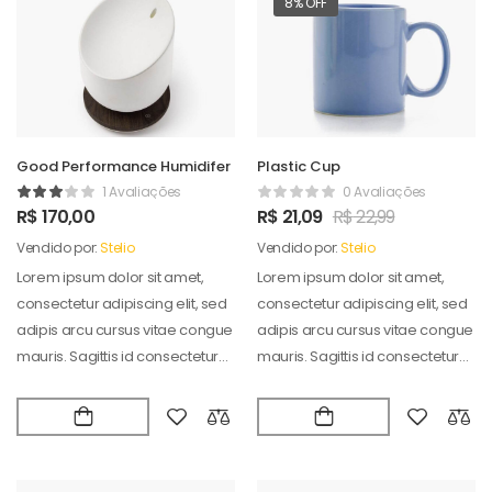
8% OFF
Good Performance Humidifer
Plastic Cup
1 Avaliações
0 Avaliações
R$
170,00
R$
21,09
R$
22,99
Vendido por:
Stelio
Vendido por:
Stelio
Lorem ipsum dolor sit amet,
Lorem ipsum dolor sit amet,
consectetur adipiscing elit, sed
consectetur adipiscing elit, sed
adipis arcu cursus vitae congue
adipis arcu cursus vitae congue
mauris. Sagittis id consectetur
mauris. Sagittis id consectetur
puradipis. Vel…
puradipis. Vel…