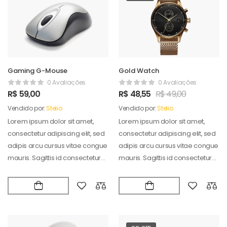
Gaming G-Mouse
Gold Watch
0 Avaliações
0 Avaliações
R$
59,00
R$
48,55
R$
49,00
Vendido por:
Stelio
Vendido por:
Stelio
Lorem ipsum dolor sit amet,
Lorem ipsum dolor sit amet,
consectetur adipiscing elit, sed
consectetur adipiscing elit, sed
adipis arcu cursus vitae congue
adipis arcu cursus vitae congue
mauris. Sagittis id consectetur
mauris. Sagittis id consectetur
puradipis. Vel…
puradipis. Vel…