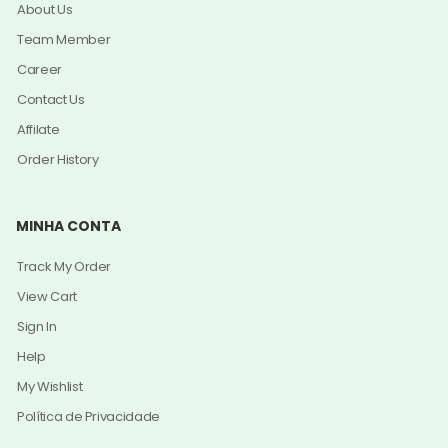
About Us
Team Member
Career
Contact Us
Affilate
Order History
MINHA CONTA
Track My Order
View Cart
Sign In
Help
My Wishlist
Política de Privacidade