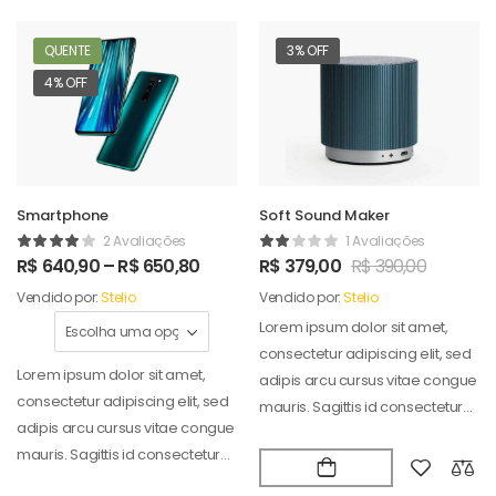
QUENTE
3% OFF
4% OFF
Smartphone
Soft Sound Maker
2 Avaliações
1 Avaliações
R$
640,90
–
R$
650,80
R$
379,00
R$
390,00
Vendido por:
Stelio
Vendido por:
Stelio
Lorem ipsum dolor sit amet,
consectetur adipiscing elit, sed
Lorem ipsum dolor sit amet,
adipis arcu cursus vitae congue
consectetur adipiscing elit, sed
mauris. Sagittis id consectetur
adipis arcu cursus vitae congue
puradipis. Vel…
mauris. Sagittis id consectetur
puradipis. Vel…