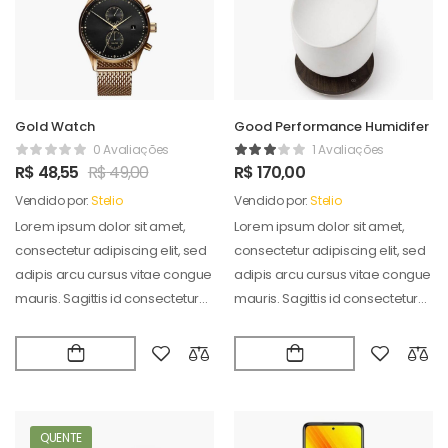
Gold Watch
Good Performance Humidifer
0 Avaliações
1 Avaliações
R$
48,55
R$
49,00
R$
170,00
Vendido por:
Stelio
Vendido por:
Stelio
Lorem ipsum dolor sit amet,
Lorem ipsum dolor sit amet,
consectetur adipiscing elit, sed
consectetur adipiscing elit, sed
adipis arcu cursus vitae congue
adipis arcu cursus vitae congue
mauris. Sagittis id consectetur
mauris. Sagittis id consectetur
puradipis. Vel…
puradipis. Vel…
QUENTE