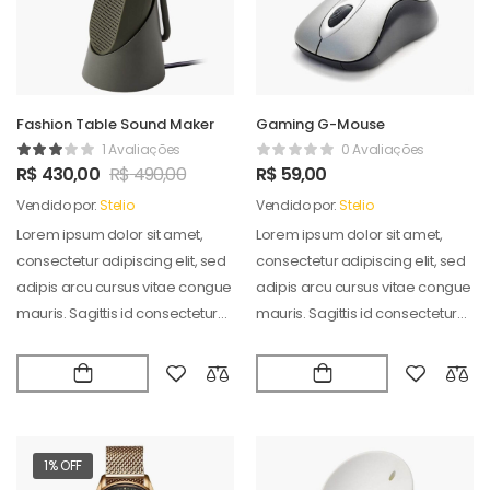
Fashion Table Sound Maker
Gaming G-Mouse
1 Avaliações
0 Avaliações
R$
430,00
R$
490,00
R$
59,00
Vendido por:
Stelio
Vendido por:
Stelio
Lorem ipsum dolor sit amet,
Lorem ipsum dolor sit amet,
consectetur adipiscing elit, sed
consectetur adipiscing elit, sed
adipis arcu cursus vitae congue
adipis arcu cursus vitae congue
mauris. Sagittis id consectetur
mauris. Sagittis id consectetur
puradipis. Vel…
puradipis. Vel…
1% OFF