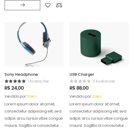
Sony Headphone
USB Charger
1 Avaliações
0 Avaliações
R$
24,00
R$
88,00
Vendido por:
Stelio
Vendido por:
Stelio
Lorem ipsum dolor sit amet,
Lorem ipsum dolor sit amet,
consectetur adipiscing elit, sed
consectetur adipiscing elit, sed
adipis arcu cursus vitae congue
adipis arcu cursus vitae congue
mauris. Sagittis id consectetur
mauris. Sagittis id consectetur
puradipis. Vel…
puradipis. Vel…