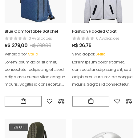
Blue Comfortable Satchel
Fashion Hooded Coat
0 Avaliações
0 Avaliações
R$
379,00
R$
390,00
R$
26,76
Vendido por:
Stelio
Vendido por:
Stelio
Lorem ipsum dolor sit amet,
Lorem ipsum dolor sit amet,
consectetur adipiscing elit, sed
consectetur adipiscing elit, sed
adipis arcu cursus vitae congue
adipis arcu cursus vitae congue
mauris. Sagittis id consectetur
mauris. Sagittis id consectetur
puradipis. Vel…
puradipis. Vel…
12% OFF