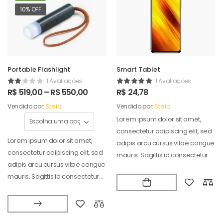
10% OFF
Portable Flashlight
Smart Tablet
1 Avaliações
1 Avaliações
R$
519,00
–
R$
550,00
R$
24,78
Vendido por:
Stelio
Vendido por:
Stelio
Lorem ipsum dolor sit amet,
consectetur adipiscing elit, sed
Lorem ipsum dolor sit amet,
adipis arcu cursus vitae congue
consectetur adipiscing elit, sed
mauris. Sagittis id consectetur
adipis arcu cursus vitae congue
puradipis. Vel…
mauris. Sagittis id consectetur
puradipis. Vel…