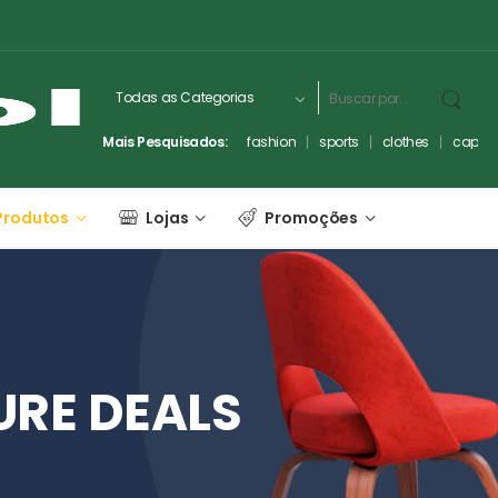
Mais Pesquisados:
fashion
sports
clothes
captc
Produtos
Lojas
Promoções
URE
DEALS