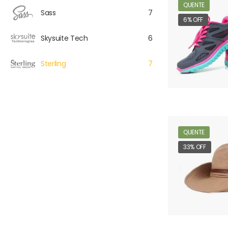
QUENTE
Sass
7
6% OFF
Skysuite Tech
6
Sterling
7
QUENTE
33% OFF