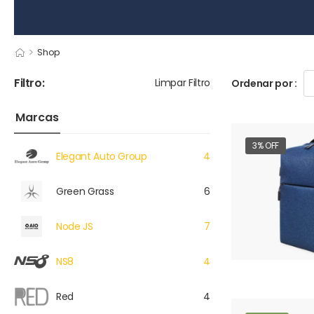
>
Shop
Filtro:
Limpar Filtro
Ordenar por :
Marcas
3% OFF
Elegant Auto Group
4
Green Grass
6
Node JS
7
NS8
4
Red
4