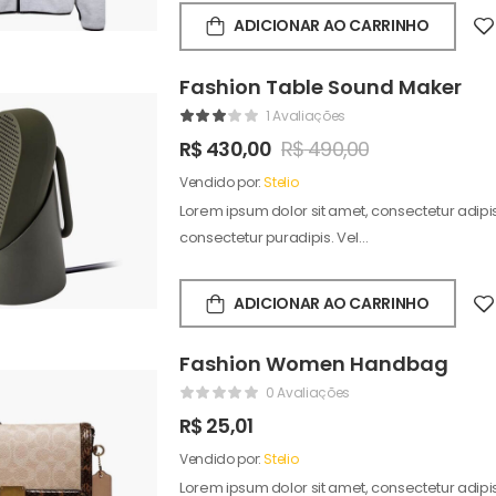
ADICIONAR AO CARRINHO
Fashion Table Sound Maker
1 Avaliações
R$
430,00
R$
490,00
Vendido por:
Stelio
Lorem ipsum dolor sit amet, consectetur adipisc
consectetur puradipis. Vel…
ADICIONAR AO CARRINHO
Fashion Women Handbag
0 Avaliações
R$
25,01
Vendido por:
Stelio
Lorem ipsum dolor sit amet, consectetur adipisc