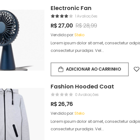
Electronic Fan
1 Avaliações
R$
27,00
R$
28,99
Vendido por:
Stelio
Lorem ipsum dolor sit amet, consectetur adipisc
consectetur puradipis. Vel…
ADICIONAR AO CARRINHO
Fashion Hooded Coat
0 Avaliações
R$
26,76
Vendido por:
Stelio
Lorem ipsum dolor sit amet, consectetur adipisc
consectetur puradipis. Vel…