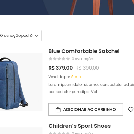
Blue Comfortable Satchel
0 Avaliações
R$
379,00
R$
390,00
Vendido por:
Stelio
Lorem ipsum dolor sit amet, consectetur adipisc
consectetur puradipis. Vel…
ADICIONAR AO CARRINHO
Children’s Sport Shoes
0 Avaliações