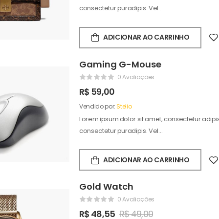
consectetur puradipis. Vel…
ADICIONAR AO CARRINHO
Gaming G-Mouse
0 Avaliações
R$
59,00
Vendido por:
Stelio
Lorem ipsum dolor sit amet, consectetur adipisc
consectetur puradipis. Vel…
ADICIONAR AO CARRINHO
Gold Watch
0 Avaliações
R$
48,55
R$
49,00