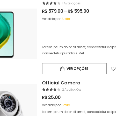
1 Avaliações
R$
579,00
–
R$
595,00
Vendido por:
Stelio
Lorem ipsum dolor sit amet, consectetur adipisc
consectetur puradipis. Vel…
VER OPÇÕES
Official Camera
2 Avaliações
R$
25,00
Vendido por:
Stelio
Lorem ipsum dolor sit amet, consectetur adipisc