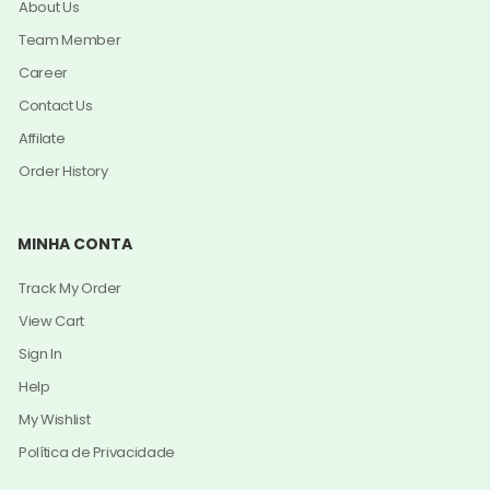
About Us
Team Member
Career
Contact Us
Affilate
Order History
MINHA CONTA
Track My Order
View Cart
Sign In
Help
My Wishlist
Política de Privacidade