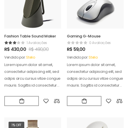
Fashion Table Sound Maker
Gaming G-Mouse
1 Avaliações
0 Avaliações
R$
430,00
R$
490,00
R$
59,00
Vendido por:
Stelio
Vendido por:
Stelio
Lorem ipsum dolor sit amet,
Lorem ipsum dolor sit amet,
consectetur adipiscing elit, sed
consectetur adipiscing elit, sed
adipis arcu cursus vitae congue
adipis arcu cursus vitae congue
mauris. Sagittis id consectetur
mauris. Sagittis id consectetur
puradipis. Vel…
puradipis. Vel…
1% OFF