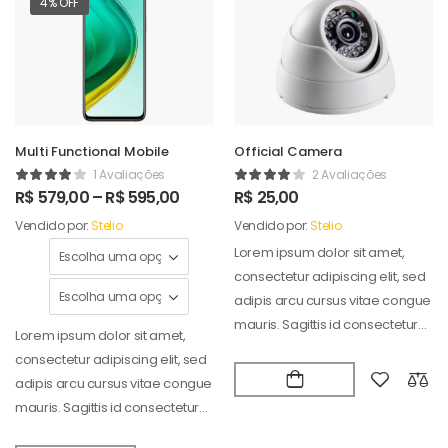
4% OFF
Multi Functional Mobile
Official Camera
1 Avaliações
2 Avaliações
R$
579,00
–
R$
595,00
R$
25,00
Vendido por:
Stelio
Vendido por:
Stelio
Lorem ipsum dolor sit amet,
consectetur adipiscing elit, sed
adipis arcu cursus vitae congue
mauris. Sagittis id consectetur
Lorem ipsum dolor sit amet,
puradipis. Vel…
consectetur adipiscing elit, sed
adipis arcu cursus vitae congue
mauris. Sagittis id consectetur
puradipis. Vel…