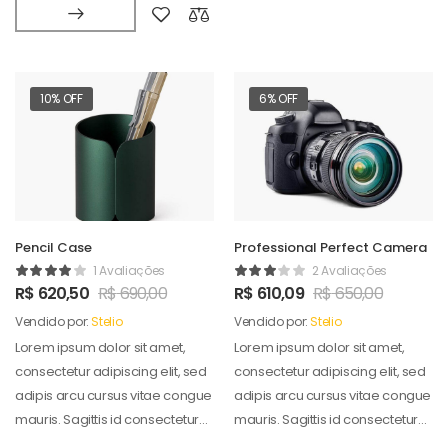
10% OFF
6% OFF
Pencil Case
Professional Perfect Camera
1 Avaliações
2 Avaliações
R$
620,50
R$
690,00
R$
610,09
R$
650,00
Vendido por:
Stelio
Vendido por:
Stelio
Lorem ipsum dolor sit amet,
Lorem ipsum dolor sit amet,
consectetur adipiscing elit, sed
consectetur adipiscing elit, sed
adipis arcu cursus vitae congue
adipis arcu cursus vitae congue
mauris. Sagittis id consectetur
mauris. Sagittis id consectetur
puradipis. Vel…
puradipis. Vel…