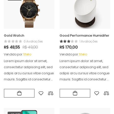
Gold Watch
Good Performance Humidifer
0 Avaliações
1 Avaliações
R$
48,55
R$
49,00
R$
170,00
Vendido por:
Stelio
Vendido por:
Stelio
Lorem ipsum dolor sit amet,
Lorem ipsum dolor sit amet,
consectetur adipiscing elit, sed
consectetur adipiscing elit, sed
adipis arcu cursus vitae congue
adipis arcu cursus vitae congue
mauris. Sagittis id consectetur
mauris. Sagittis id consectetur
puradipis. Vel…
puradipis. Vel…