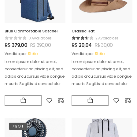
Blue Comfortable Satchel
Classic Hat
0 Avaliações
2 Avaliações
R$
379,00
R$
390,00
R$
20,04
R$
30,00
Vendido por:
Stelio
Vendido por:
Stelio
Lorem ipsum dolor sit amet,
Lorem ipsum dolor sit amet,
consectetur adipiscing elit, sed
consectetur adipiscing elit, sed
adipis arcu cursus vitae congue
adipis arcu cursus vitae congue
mauris. Sagittis id consectetur
mauris. Sagittis id consectetur
puradipis. Vel…
puradipis. Vel…
7% OFF