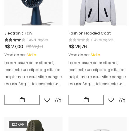
Electronic Fan
Fashion Hooded Coat
1 Avaliações
0 Avaliações
R$
27,00
R$
28,99
R$
26,76
Vendido por:
Stelio
Vendido por:
Stelio
Lorem ipsum dolor sit amet,
Lorem ipsum dolor sit amet,
consectetur adipiscing elit, sed
consectetur adipiscing elit, sed
adipis arcu cursus vitae congue
adipis arcu cursus vitae congue
mauris. Sagittis id consectetur
mauris. Sagittis id consectetur
puradipis. Vel…
puradipis. Vel…
12% OFF