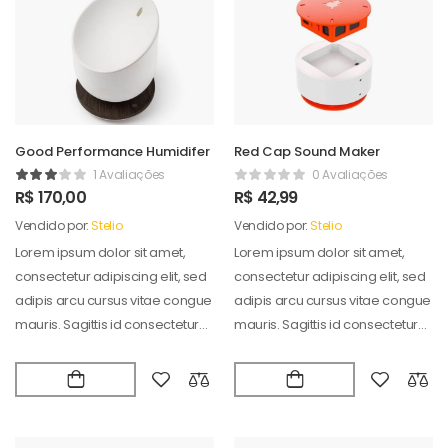
Good Performance Humidifer
Red Cap Sound Maker
1 Avaliações
0 Avaliações
R$
170,00
R$
42,99
Vendido por:
Stelio
Vendido por:
Stelio
Lorem ipsum dolor sit amet,
Lorem ipsum dolor sit amet,
consectetur adipiscing elit, sed
consectetur adipiscing elit, sed
adipis arcu cursus vitae congue
adipis arcu cursus vitae congue
mauris. Sagittis id consectetur
mauris. Sagittis id consectetur
puradipis. Vel…
puradipis. Vel…