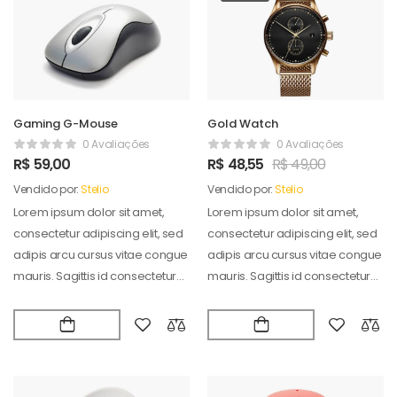
Gaming G-Mouse
Gold Watch
0 Avaliações
0 Avaliações
R$
59,00
R$
48,55
R$
49,00
Vendido por:
Stelio
Vendido por:
Stelio
Lorem ipsum dolor sit amet,
Lorem ipsum dolor sit amet,
consectetur adipiscing elit, sed
consectetur adipiscing elit, sed
adipis arcu cursus vitae congue
adipis arcu cursus vitae congue
mauris. Sagittis id consectetur
mauris. Sagittis id consectetur
puradipis. Vel…
puradipis. Vel…