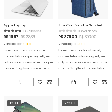
Apple Laptop
Blue Comfortable Satchel
1 Avaliações
0 Avaliações
R$
19,67
R$
23,36
R$
379,00
R$
390,00
Vendido por:
Stelio
Vendido por:
Stelio
Lorem ipsum dolor sit amet,
Lorem ipsum dolor sit amet,
consectetur adipiscing elit, sed
consectetur adipiscing elit, sed
adipis arcu cursus vitae congue
adipis arcu cursus vitae congue
mauris. Sagittis id consectetur
mauris. Sagittis id consectetur
puradipis. Vel…
puradipis. Vel…
1% OFF
27% OFF