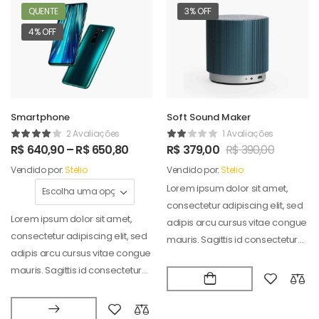
QUENTE
3% OFF
4% OFF
Smartphone
Soft Sound Maker
2 Avaliações
1 Avaliações
R$
640,90
–
R$
650,80
R$
379,00
R$
390,00
Vendido por:
Stelio
Vendido por:
Stelio
Lorem ipsum dolor sit amet,
consectetur adipiscing elit, sed
Lorem ipsum dolor sit amet,
adipis arcu cursus vitae congue
consectetur adipiscing elit, sed
mauris. Sagittis id consectetur
adipis arcu cursus vitae congue
puradipis. Vel…
mauris. Sagittis id consectetur
puradipis. Vel…