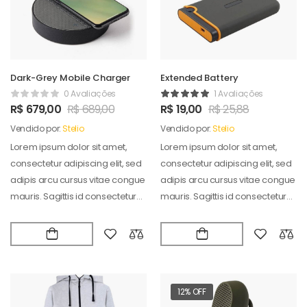
Dark-Grey Mobile Charger
Extended Battery
0 Avaliações
1 Avaliações
R$
679,00
R$
689,00
R$
19,00
R$
25,88
Vendido por:
Stelio
Vendido por:
Stelio
Lorem ipsum dolor sit amet,
Lorem ipsum dolor sit amet,
consectetur adipiscing elit, sed
consectetur adipiscing elit, sed
adipis arcu cursus vitae congue
adipis arcu cursus vitae congue
mauris. Sagittis id consectetur
mauris. Sagittis id consectetur
puradipis. Vel…
puradipis. Vel…
12% OFF