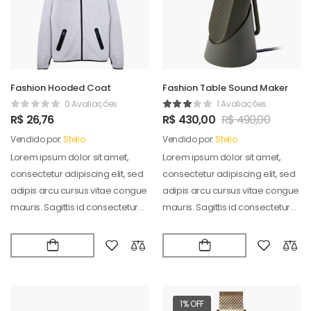
Fashion Hooded Coat
Fashion Table Sound Maker
0 Avaliações
1 Avaliações
R$
26,76
R$
430,00
R$
490,00
Vendido por:
Stelio
Vendido por:
Stelio
Lorem ipsum dolor sit amet,
Lorem ipsum dolor sit amet,
consectetur adipiscing elit, sed
consectetur adipiscing elit, sed
adipis arcu cursus vitae congue
adipis arcu cursus vitae congue
mauris. Sagittis id consectetur
mauris. Sagittis id consectetur
puradipis. Vel…
puradipis. Vel…
1% OFF