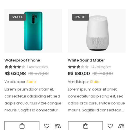
6% OFF
3% OFF
Waterproof Phone
White Sound Maker
1 Avaliações
1 Avaliações
R$
630,98
R$
670,00
R$
680,00
R$
700,00
Vendido por:
Stelio
Vendido por:
Stelio
Lorem ipsum dolor sit amet,
Lorem ipsum dolor sit amet,
consectetur adipiscing elit, sed
consectetur adipiscing elit, sed
adipis arcu cursus vitae congue
adipis arcu cursus vitae congue
mauris. Sagittis id consectetur
mauris. Sagittis id consectetur
puradipis. Vel…
puradipis. Vel…