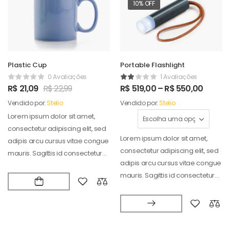
10% OFF
Plastic Cup
Portable Flashlight
0 Avaliações
1 Avaliações
R$
21,09
R$
22,99
R$
519,00
–
R$
550,00
Vendido por:
Stelio
Vendido por:
Stelio
Lorem ipsum dolor sit amet,
consectetur adipiscing elit, sed
Lorem ipsum dolor sit amet,
adipis arcu cursus vitae congue
consectetur adipiscing elit, sed
mauris. Sagittis id consectetur
adipis arcu cursus vitae congue
puradipis. Vel…
mauris. Sagittis id consectetur
puradipis. Vel…