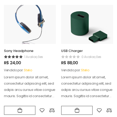
Sony Headphone
USB Charger
1 Avaliações
0 Avaliações
R$
24,00
R$
88,00
Vendido por:
Stelio
Vendido por:
Stelio
Lorem ipsum dolor sit amet,
Lorem ipsum dolor sit amet,
consectetur adipiscing elit, sed
consectetur adipiscing elit, sed
adipis arcu cursus vitae congue
adipis arcu cursus vitae congue
mauris. Sagittis id consectetur
mauris. Sagittis id consectetur
puradipis. Vel…
puradipis. Vel…