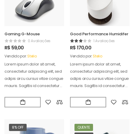
Gaming G-Mouse
Good Performance Humidifer
0 Avaliações
1 Avaliações
R$
59,00
R$
170,00
Vendido por:
Stelio
Vendido por:
Stelio
Lorem ipsum dolor sit amet,
Lorem ipsum dolor sit amet,
consectetur adipiscing elit, sed
consectetur adipiscing elit, sed
adipis arcu cursus vitae congue
adipis arcu cursus vitae congue
mauris. Sagittis id consectetur
mauris. Sagittis id consectetur
puradipis. Vel…
puradipis. Vel…
8% OFF
QUENTE