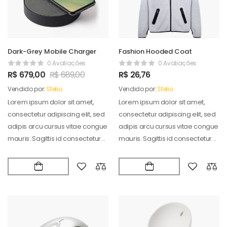
Dark-Grey Mobile Charger
Fashion Hooded Coat
0 Avaliações
0 Avaliações
R$
679,00
R$
689,00
R$
26,76
Vendido por:
Stelio
Vendido por:
Stelio
Lorem ipsum dolor sit amet,
Lorem ipsum dolor sit amet,
consectetur adipiscing elit, sed
consectetur adipiscing elit, sed
adipis arcu cursus vitae congue
adipis arcu cursus vitae congue
mauris. Sagittis id consectetur
mauris. Sagittis id consectetur
puradipis. Vel…
puradipis. Vel…