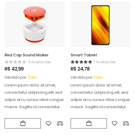
Red Cap Sound Maker
Smart Tablet
0 Avaliações
1 Avaliações
R$
42,99
R$
24,78
Vendido por:
Stelio
Vendido por:
Stelio
Lorem ipsum dolor sit amet,
Lorem ipsum dolor sit amet,
consectetur adipiscing elit, sed
consectetur adipiscing elit, sed
adipis arcu cursus vitae congue
adipis arcu cursus vitae congue
mauris. Sagittis id consectetur
mauris. Sagittis id consectetur
puradipis. Vel…
puradipis. Vel…