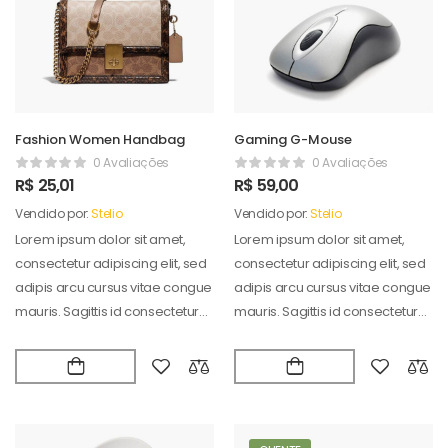
Fashion Women Handbag
Gaming G-Mouse
0 Avaliações
0 Avaliações
R$
25,01
R$
59,00
Vendido por:
Stelio
Vendido por:
Stelio
Lorem ipsum dolor sit amet,
Lorem ipsum dolor sit amet,
consectetur adipiscing elit, sed
consectetur adipiscing elit, sed
adipis arcu cursus vitae congue
adipis arcu cursus vitae congue
mauris. Sagittis id consectetur
mauris. Sagittis id consectetur
puradipis. Vel…
puradipis. Vel…