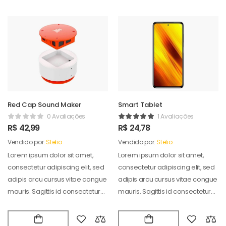
Red Cap Sound Maker
Smart Tablet
0 Avaliações
1 Avaliações
R$
42,99
R$
24,78
Vendido por:
Stelio
Vendido por:
Stelio
Lorem ipsum dolor sit amet,
Lorem ipsum dolor sit amet,
consectetur adipiscing elit, sed
consectetur adipiscing elit, sed
adipis arcu cursus vitae congue
adipis arcu cursus vitae congue
mauris. Sagittis id consectetur
mauris. Sagittis id consectetur
puradipis. Vel…
puradipis. Vel…