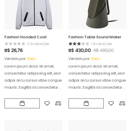
Fashion Hooded Coat
Fashion Table Sound Maker
0 Avaliações
1 Avaliações
R$
26,76
R$
430,00
R$
490,00
Vendido por:
Stelio
Vendido por:
Stelio
Lorem ipsum dolor sit amet,
Lorem ipsum dolor sit amet,
consectetur adipiscing elit, sed
consectetur adipiscing elit, sed
adipis arcu cursus vitae congue
adipis arcu cursus vitae congue
mauris. Sagittis id consectetur
mauris. Sagittis id consectetur
puradipis. Vel…
puradipis. Vel…