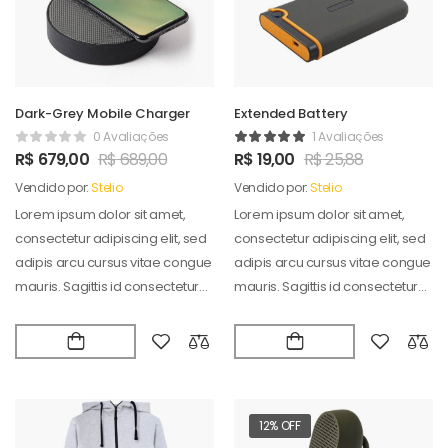
Dark-Grey Mobile Charger
Extended Battery
0 Avaliações
1 Avaliações
R$
679,00
R$
689,00
R$
19,00
R$
25,88
Vendido por:
Stelio
Vendido por:
Stelio
Lorem ipsum dolor sit amet,
Lorem ipsum dolor sit amet,
consectetur adipiscing elit, sed
consectetur adipiscing elit, sed
adipis arcu cursus vitae congue
adipis arcu cursus vitae congue
mauris. Sagittis id consectetur
mauris. Sagittis id consectetur
puradipis. Vel…
puradipis. Vel…
12% OFF