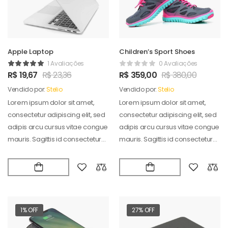
Apple Laptop
Children’s Sport Shoes
1 Avaliações
0 Avaliações
R$
19,67
R$
23,36
R$
359,00
R$
380,00
Vendido por:
Stelio
Vendido por:
Stelio
Lorem ipsum dolor sit amet,
Lorem ipsum dolor sit amet,
consectetur adipiscing elit, sed
consectetur adipiscing elit, sed
adipis arcu cursus vitae congue
adipis arcu cursus vitae congue
mauris. Sagittis id consectetur
mauris. Sagittis id consectetur
puradipis. Vel…
puradipis. Vel…
1% OFF
27% OFF