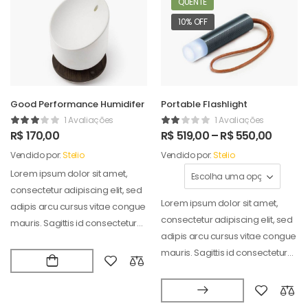
QUENTE
10% OFF
Good Performance Humidifer
Portable Flashlight
1 Avaliações
1 Avaliações
R$
170,00
R$
519,00
–
R$
550,00
Vendido por:
Stelio
Vendido por:
Stelio
Lorem ipsum dolor sit amet,
consectetur adipiscing elit, sed
Lorem ipsum dolor sit amet,
adipis arcu cursus vitae congue
consectetur adipiscing elit, sed
mauris. Sagittis id consectetur
adipis arcu cursus vitae congue
puradipis. Vel…
mauris. Sagittis id consectetur
puradipis. Vel…