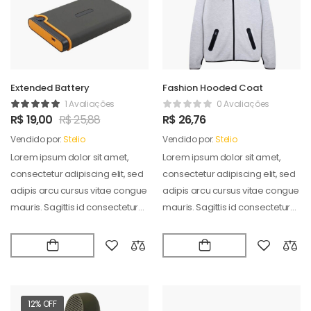
Extended Battery
Fashion Hooded Coat
1 Avaliações
0 Avaliações
R$
19,00
R$
25,88
R$
26,76
Vendido por:
Stelio
Vendido por:
Stelio
Lorem ipsum dolor sit amet,
Lorem ipsum dolor sit amet,
consectetur adipiscing elit, sed
consectetur adipiscing elit, sed
adipis arcu cursus vitae congue
adipis arcu cursus vitae congue
mauris. Sagittis id consectetur
mauris. Sagittis id consectetur
puradipis. Vel…
puradipis. Vel…
12% OFF