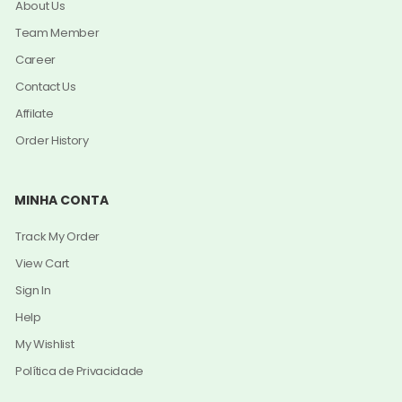
About Us
Team Member
Career
Contact Us
Affilate
Order History
MINHA CONTA
Track My Order
View Cart
Sign In
Help
My Wishlist
Política de Privacidade