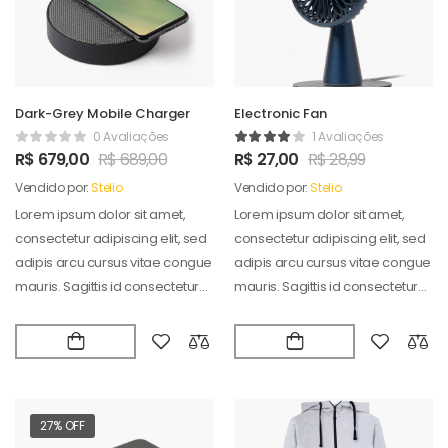
Dark-Grey Mobile Charger
Electronic Fan
0 Avaliações
1 Avaliações
R$
679,00
R$
689,00
R$
27,00
R$
28,99
Vendido por:
Stelio
Vendido por:
Stelio
Lorem ipsum dolor sit amet,
Lorem ipsum dolor sit amet,
consectetur adipiscing elit, sed
consectetur adipiscing elit, sed
adipis arcu cursus vitae congue
adipis arcu cursus vitae congue
mauris. Sagittis id consectetur
mauris. Sagittis id consectetur
puradipis. Vel…
puradipis. Vel…
27% OFF