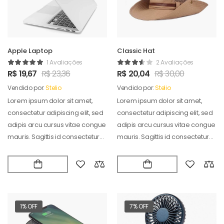
Apple Laptop
Classic Hat
1 Avaliações
2 Avaliações
R$
19,67
R$
23,36
R$
20,04
R$
30,00
Vendido por:
Stelio
Vendido por:
Stelio
Lorem ipsum dolor sit amet,
Lorem ipsum dolor sit amet,
consectetur adipiscing elit, sed
consectetur adipiscing elit, sed
adipis arcu cursus vitae congue
adipis arcu cursus vitae congue
mauris. Sagittis id consectetur
mauris. Sagittis id consectetur
puradipis. Vel…
puradipis. Vel…
1% OFF
7% OFF