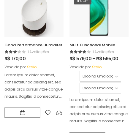
4% OFF
Good Performance Humidifer
Multi Functional Mobile
1 Avaliações
1 Avaliações
R$
170,00
R$
579,00
–
R$
595,00
Vendido por:
Stelio
Vendido por:
Stelio
Lorem ipsum dolor sit amet,
consectetur adipiscing elit, sed
adipis arcu cursus vitae congue
mauris. Sagittis id consectetur
Lorem ipsum dolor sit amet,
puradipis. Vel…
consectetur adipiscing elit, sed
adipis arcu cursus vitae congue
mauris. Sagittis id consectetur
puradipis. Vel…