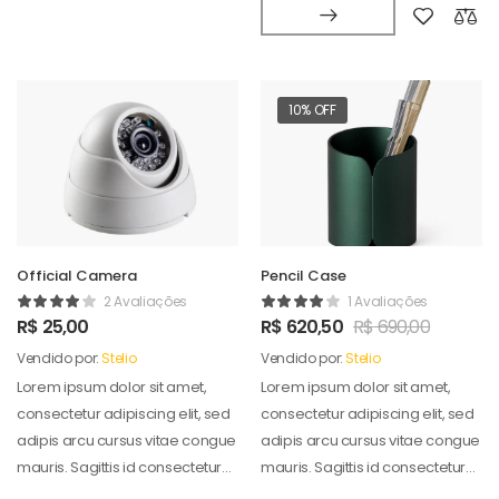
10% OFF
Official Camera
Pencil Case
2 Avaliações
1 Avaliações
R$
25,00
R$
620,50
R$
690,00
Vendido por:
Stelio
Vendido por:
Stelio
Lorem ipsum dolor sit amet,
Lorem ipsum dolor sit amet,
consectetur adipiscing elit, sed
consectetur adipiscing elit, sed
adipis arcu cursus vitae congue
adipis arcu cursus vitae congue
mauris. Sagittis id consectetur
mauris. Sagittis id consectetur
puradipis. Vel…
puradipis. Vel…