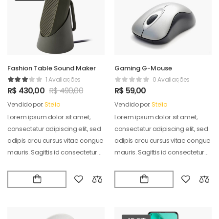
Fashion Table Sound Maker
Gaming G-Mouse
1 Avaliações
0 Avaliações
R$
430,00
R$
490,00
R$
59,00
Vendido por:
Stelio
Vendido por:
Stelio
Lorem ipsum dolor sit amet,
Lorem ipsum dolor sit amet,
consectetur adipiscing elit, sed
consectetur adipiscing elit, sed
adipis arcu cursus vitae congue
adipis arcu cursus vitae congue
mauris. Sagittis id consectetur
mauris. Sagittis id consectetur
puradipis. Vel…
puradipis. Vel…