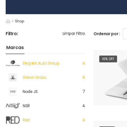
>
Shop
Filtro:
Limpar Filtro
Ordenar por :
Marcas
16% OFF
Elegant Auto Group
4
Green Grass
6
Node JS
7
NS8
4
Red
4