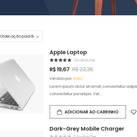
Apple Laptop
1 Avaliações
R$
19,67
R$
23,36
Vendido por:
Stelio
Lorem ipsum dolor sit amet, consectetur adipisc
consectetur puradipis. Vel…
ADICIONAR AO CARRINHO
Dark-Grey Mobile Charger
0 Avaliações