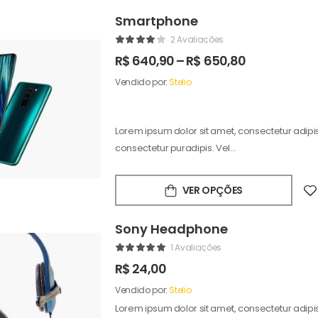
Smartphone
2 Avaliações
R$
640,90
–
R$
650,80
Vendido por:
Stelio
Lorem ipsum dolor sit amet, consectetur adipisc
consectetur puradipis. Vel…
VER OPÇÕES
Sony Headphone
1 Avaliações
R$
24,00
Vendido por:
Stelio
Lorem ipsum dolor sit amet, consectetur adipisc