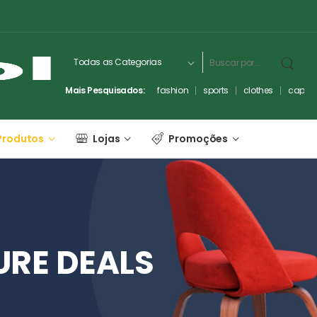
Mais Pesquisados:
fashion
sports
clothes
captc
Produtos
Lojas
Promoções
URE
DEALS