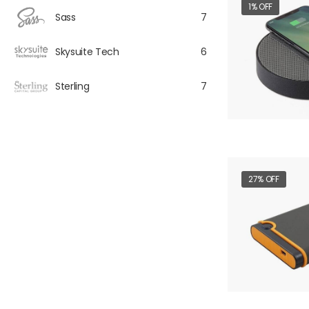
1% OFF
Sass
7
Skysuite Tech
6
Sterling
7
27% OFF