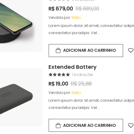
R$
679,00
R$
689,00
Vendido por:
Stelio
Lorem ipsum dolor sit amet, consectetur adipisc
consectetur puradipis. Vel…
ADICIONAR AO CARRINHO
Extended Battery
1 Avaliações
R$
19,00
R$
25,88
Vendido por:
Stelio
Lorem ipsum dolor sit amet, consectetur adipisc
consectetur puradipis. Vel…
ADICIONAR AO CARRINHO