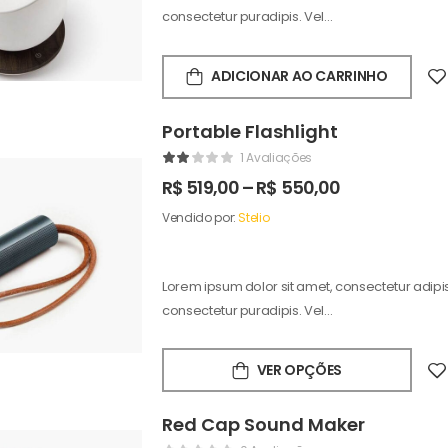
consectetur puradipis. Vel…
ADICIONAR AO CARRINHO
Portable Flashlight
1 Avaliações
R$
519,00
–
R$
550,00
Vendido por:
Stelio
Lorem ipsum dolor sit amet, consectetur adipisc
consectetur puradipis. Vel…
VER OPÇÕES
Red Cap Sound Maker