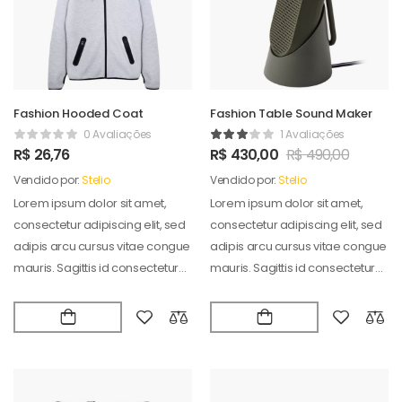
Fashion Hooded Coat
Fashion Table Sound Maker
0 Avaliações
1 Avaliações
R$
26,76
R$
430,00
R$
490,00
Vendido por:
Stelio
Vendido por:
Stelio
Lorem ipsum dolor sit amet,
Lorem ipsum dolor sit amet,
consectetur adipiscing elit, sed
consectetur adipiscing elit, sed
adipis arcu cursus vitae congue
adipis arcu cursus vitae congue
mauris. Sagittis id consectetur
mauris. Sagittis id consectetur
puradipis. Vel…
puradipis. Vel…