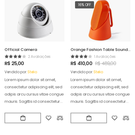
16% OFF
Official Camera
Orange Fashion Table Sound
Maker
2 Avaliações
1 Avaliações
R$
25,00
R$
410,00
R$
489,00
Vendido por:
Stelio
Vendido por:
Stelio
Lorem ipsum dolor sit amet,
Lorem ipsum dolor sit amet,
consectetur adipiscing elit, sed
consectetur adipiscing elit, sed
adipis arcu cursus vitae congue
adipis arcu cursus vitae congue
mauris. Sagittis id consectetur
mauris. Sagittis id consectetur
puradipis. Vel…
puradipis. Vel…