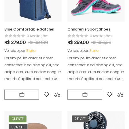
Blue Comfortable Satchel
Children’s Sport Shoes
0 Avaliações
0 Avaliações
R$
379,00
R$
390,00
R$
359,00
R$
380,00
Vendido por:
Stelio
Vendido por:
Stelio
Lorem ipsum dolor sit amet,
Lorem ipsum dolor sit amet,
consectetur adipiscing elit, sed
consectetur adipiscing elit, sed
adipis arcu cursus vitae congue
adipis arcu cursus vitae congue
mauris. Sagittis id consectetur
mauris. Sagittis id consectetur
puradipis. Vel…
puradipis. Vel…
QUENTE
7% OFF
33% OFF