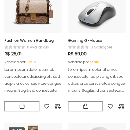
Fashion Women Handbag
Gaming G-Mouse
0 Avaliações
0 Avaliações
R$
25,01
R$
59,00
Vendido por:
Stelio
Vendido por:
Stelio
Lorem ipsum dolor sit amet,
Lorem ipsum dolor sit amet,
consectetur adipiscing elit, sed
consectetur adipiscing elit, sed
adipis arcu cursus vitae congue
adipis arcu cursus vitae congue
mauris. Sagittis id consectetur
mauris. Sagittis id consectetur
puradipis. Vel…
puradipis. Vel…