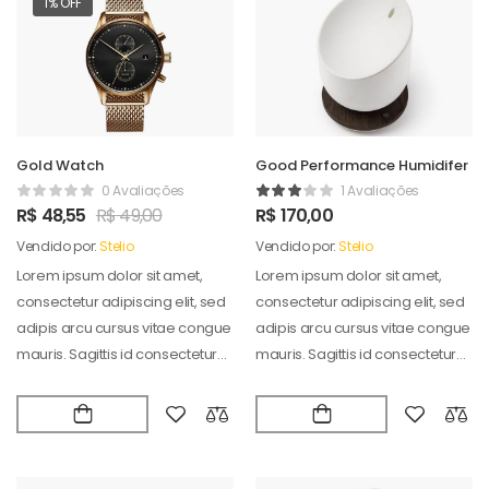
1% OFF
Gold Watch
Good Performance Humidifer
0 Avaliações
1 Avaliações
R$
48,55
R$
49,00
R$
170,00
Vendido por:
Stelio
Vendido por:
Stelio
Lorem ipsum dolor sit amet,
Lorem ipsum dolor sit amet,
consectetur adipiscing elit, sed
consectetur adipiscing elit, sed
adipis arcu cursus vitae congue
adipis arcu cursus vitae congue
mauris. Sagittis id consectetur
mauris. Sagittis id consectetur
puradipis. Vel…
puradipis. Vel…