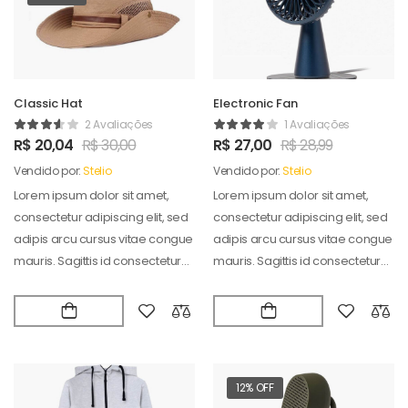
Classic Hat
Electronic Fan
2 Avaliações
1 Avaliações
R$
20,04
R$
30,00
R$
27,00
R$
28,99
Vendido por:
Stelio
Vendido por:
Stelio
Lorem ipsum dolor sit amet,
Lorem ipsum dolor sit amet,
consectetur adipiscing elit, sed
consectetur adipiscing elit, sed
adipis arcu cursus vitae congue
adipis arcu cursus vitae congue
mauris. Sagittis id consectetur
mauris. Sagittis id consectetur
puradipis. Vel…
puradipis. Vel…
12% OFF