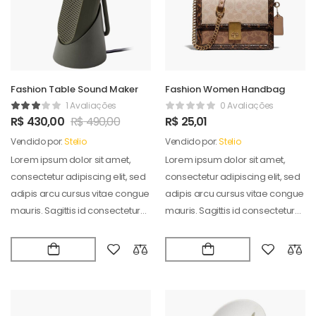
Fashion Table Sound Maker
Fashion Women Handbag
1 Avaliações
0 Avaliações
R$
430,00
R$
490,00
R$
25,01
Vendido por:
Stelio
Vendido por:
Stelio
Lorem ipsum dolor sit amet,
Lorem ipsum dolor sit amet,
consectetur adipiscing elit, sed
consectetur adipiscing elit, sed
adipis arcu cursus vitae congue
adipis arcu cursus vitae congue
mauris. Sagittis id consectetur
mauris. Sagittis id consectetur
puradipis. Vel…
puradipis. Vel…