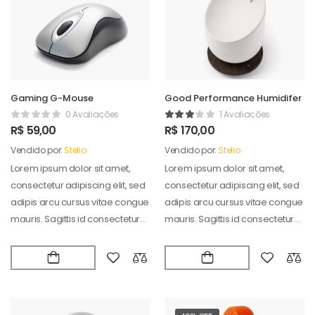
Gaming G-Mouse
Good Performance Humidifer
0 Avaliações
1 Avaliações
R$
59,00
R$
170,00
Vendido por:
Stelio
Vendido por:
Stelio
Lorem ipsum dolor sit amet,
Lorem ipsum dolor sit amet,
consectetur adipiscing elit, sed
consectetur adipiscing elit, sed
adipis arcu cursus vitae congue
adipis arcu cursus vitae congue
mauris. Sagittis id consectetur
mauris. Sagittis id consectetur
puradipis. Vel…
puradipis. Vel…