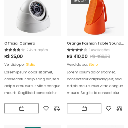
16% OFF
Official Camera
Orange Fashion Table Sound
Maker
2 Avaliações
1 Avaliações
R$
25,00
R$
410,00
R$
489,00
Vendido por:
Stelio
Vendido por:
Stelio
Lorem ipsum dolor sit amet,
Lorem ipsum dolor sit amet,
consectetur adipiscing elit, sed
consectetur adipiscing elit, sed
adipis arcu cursus vitae congue
adipis arcu cursus vitae congue
mauris. Sagittis id consectetur
mauris. Sagittis id consectetur
puradipis. Vel…
puradipis. Vel…