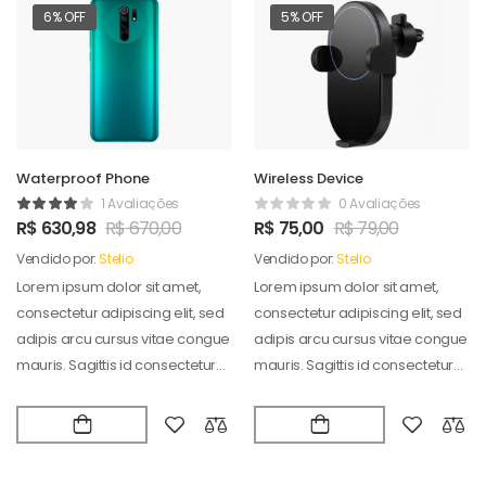
6% OFF
5% OFF
Waterproof Phone
Wireless Device
1 Avaliações
0 Avaliações
R$
630,98
R$
670,00
R$
75,00
R$
79,00
Vendido por:
Stelio
Vendido por:
Stelio
Lorem ipsum dolor sit amet,
Lorem ipsum dolor sit amet,
consectetur adipiscing elit, sed
consectetur adipiscing elit, sed
adipis arcu cursus vitae congue
adipis arcu cursus vitae congue
mauris. Sagittis id consectetur
mauris. Sagittis id consectetur
puradipis. Vel…
puradipis. Vel…