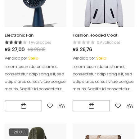
Electronic Fan
Fashion Hooded Coat
1 Avaliações
0 Avaliações
R$
27,00
R$
28,99
R$
26,76
Vendido por:
Stelio
Vendido por:
Stelio
Lorem ipsum dolor sit amet,
Lorem ipsum dolor sit amet,
consectetur adipiscing elit, sed
consectetur adipiscing elit, sed
adipis arcu cursus vitae congue
adipis arcu cursus vitae congue
mauris. Sagittis id consectetur
mauris. Sagittis id consectetur
puradipis. Vel…
puradipis. Vel…
12% OFF