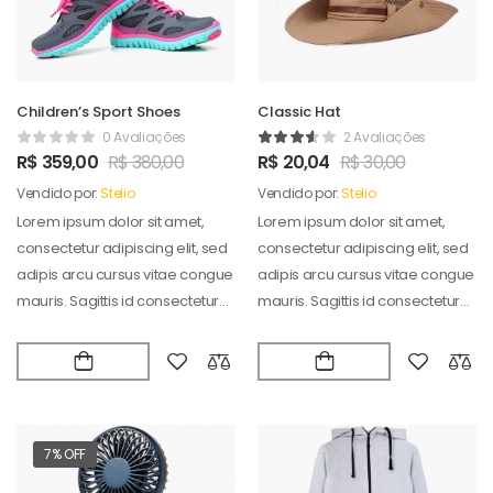
Children’s Sport Shoes
Classic Hat
0 Avaliações
2 Avaliações
R$
359,00
R$
380,00
R$
20,04
R$
30,00
Vendido por:
Stelio
Vendido por:
Stelio
Lorem ipsum dolor sit amet,
Lorem ipsum dolor sit amet,
consectetur adipiscing elit, sed
consectetur adipiscing elit, sed
adipis arcu cursus vitae congue
adipis arcu cursus vitae congue
mauris. Sagittis id consectetur
mauris. Sagittis id consectetur
puradipis. Vel…
puradipis. Vel…
7% OFF