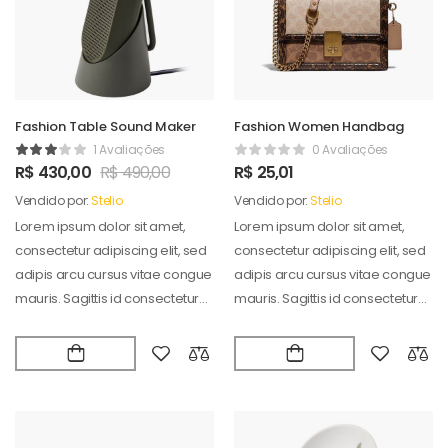
Fashion Table Sound Maker
Fashion Women Handbag
1 Avaliações
0 Avaliações
R$
430,00
R$
490,00
R$
25,01
Vendido por:
Stelio
Vendido por:
Stelio
Lorem ipsum dolor sit amet,
Lorem ipsum dolor sit amet,
consectetur adipiscing elit, sed
consectetur adipiscing elit, sed
adipis arcu cursus vitae congue
adipis arcu cursus vitae congue
mauris. Sagittis id consectetur
mauris. Sagittis id consectetur
puradipis. Vel…
puradipis. Vel…