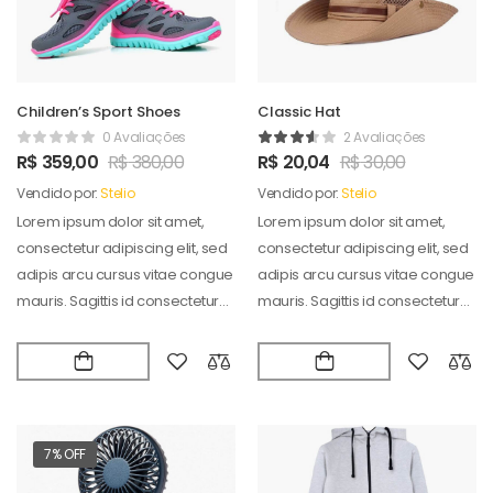
Children’s Sport Shoes
Classic Hat
0 Avaliações
2 Avaliações
R$
359,00
R$
380,00
R$
20,04
R$
30,00
Vendido por:
Stelio
Vendido por:
Stelio
Lorem ipsum dolor sit amet,
Lorem ipsum dolor sit amet,
consectetur adipiscing elit, sed
consectetur adipiscing elit, sed
adipis arcu cursus vitae congue
adipis arcu cursus vitae congue
mauris. Sagittis id consectetur
mauris. Sagittis id consectetur
puradipis. Vel…
puradipis. Vel…
7% OFF