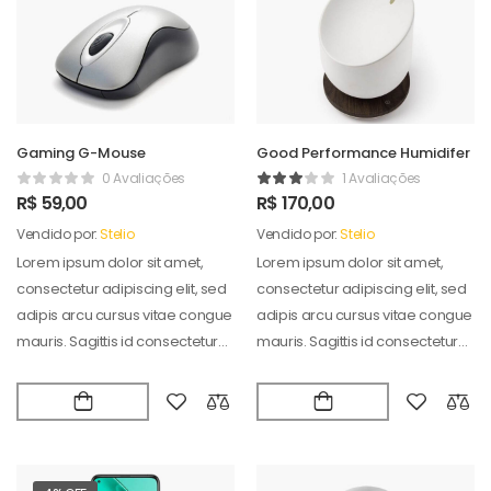
Gaming G-Mouse
Good Performance Humidifer
0 Avaliações
1 Avaliações
R$
59,00
R$
170,00
Vendido por:
Stelio
Vendido por:
Stelio
Lorem ipsum dolor sit amet,
Lorem ipsum dolor sit amet,
consectetur adipiscing elit, sed
consectetur adipiscing elit, sed
adipis arcu cursus vitae congue
adipis arcu cursus vitae congue
mauris. Sagittis id consectetur
mauris. Sagittis id consectetur
puradipis. Vel…
puradipis. Vel…