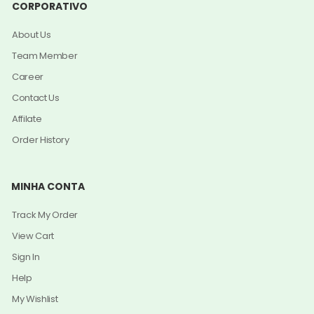
CORPORATIVO
About Us
Team Member
Career
Contact Us
Affilate
Order History
MINHA CONTA
Track My Order
View Cart
Sign In
Help
My Wishlist