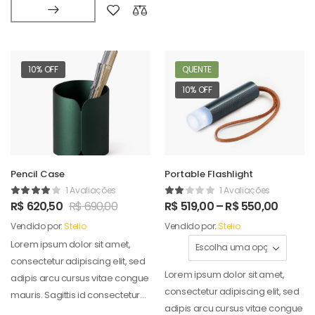
10% OFF
QUENTE
10% OFF
Pencil Case
Portable Flashlight
1 Avaliações
1 Avaliações
R$
620,50
R$
690,00
R$
519,00
–
R$
550,00
Vendido por:
Stelio
Vendido por:
Stelio
Lorem ipsum dolor sit amet,
consectetur adipiscing elit, sed
Lorem ipsum dolor sit amet,
adipis arcu cursus vitae congue
consectetur adipiscing elit, sed
mauris. Sagittis id consectetur
adipis arcu cursus vitae congue
puradipis. Vel…