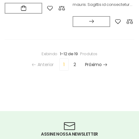
mauris. Sagittis id consectetur
puradipis. Vel…
Exibindo
1–12 de 19
Produtos
Anterior
1
2
Próximo
ASSINE NOSSA NEWSLETTER