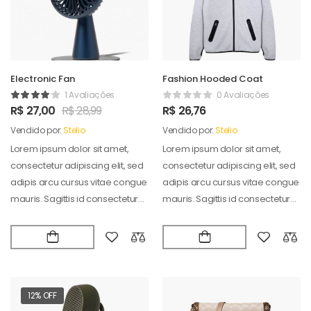
Electronic Fan
Fashion Hooded Coat
1 Avaliações
0 Avaliações
R$
27,00
R$
28,99
R$
26,76
Vendido por:
Stelio
Vendido por:
Stelio
Lorem ipsum dolor sit amet,
Lorem ipsum dolor sit amet,
consectetur adipiscing elit, sed
consectetur adipiscing elit, sed
adipis arcu cursus vitae congue
adipis arcu cursus vitae congue
mauris. Sagittis id consectetur
mauris. Sagittis id consectetur
puradipis. Vel…
puradipis. Vel…
12% OFF