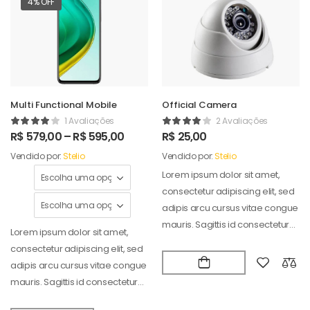
4% OFF
Multi Functional Mobile
Official Camera
1 Avaliações
2 Avaliações
R$
579,00
–
R$
595,00
R$
25,00
Vendido por:
Stelio
Vendido por:
Stelio
Lorem ipsum dolor sit amet,
consectetur adipiscing elit, sed
adipis arcu cursus vitae congue
mauris. Sagittis id consectetur
Lorem ipsum dolor sit amet,
puradipis. Vel…
consectetur adipiscing elit, sed
adipis arcu cursus vitae congue
mauris. Sagittis id consectetur
puradipis. Vel…