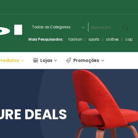
Mais Pesquisados:
fashion
sports
clothes
captc
Produtos
Lojas
Promoções
URE
DEALS