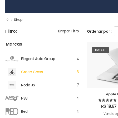
>
Shop
Filtro:
Limpar Filtro
Ordenar por :
Marcas
16% OFF
Elegant Auto Group
4
Green Grass
6
Node JS
7
Apple 
NS8
4
R$
19,67
Red
4
Vendido 