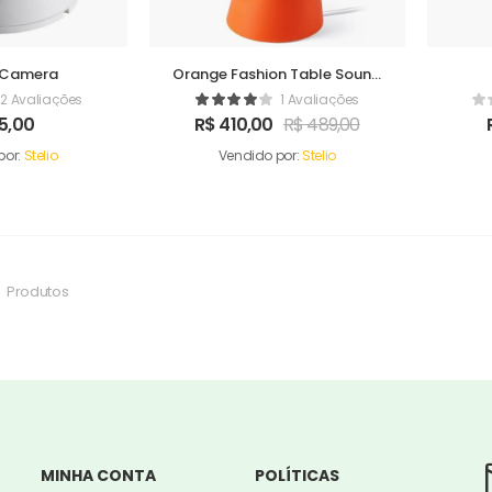
l Camera
Orange Fashion Table Sound
Maker
2 Avaliações
1 Avaliações
5,00
R$
410,00
R$
489,00
por:
Stelio
Vendido por:
Stelio
Produtos
MINHA CONTA
POLÍTICAS