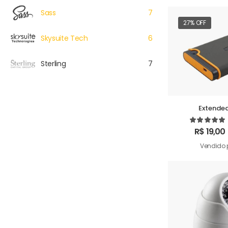
Sass
7
27% OFF
Skysuite Tech
6
Sterling
7
Extended
R$
19,00
Vendido 