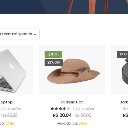
QUENTE
1% O
33% OFF
Laptop
Classic Hat
Dark
1 Avaliações
2 Avaliações
R$
23,36
R$
20,04
R$
30,00
R
por:
Stelio
Vendido por:
Stelio