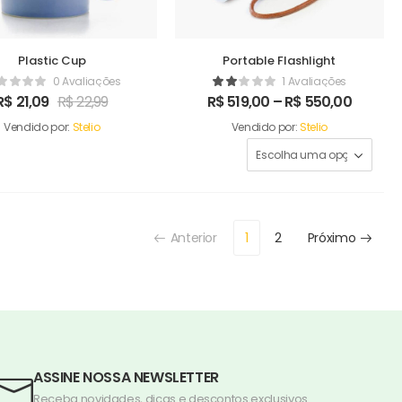
Plastic Cup
Portable Flashlight
0 Avaliações
1 Avaliações
R$
21,09
R$
22,99
R$
519,00
–
R$
550,00
Vendido por:
Stelio
Vendido por:
Stelio
Anterior
1
2
Próximo
ASSINE NOSSA NEWSLETTER
Receba novidades, dicas e descontos exclusivos.