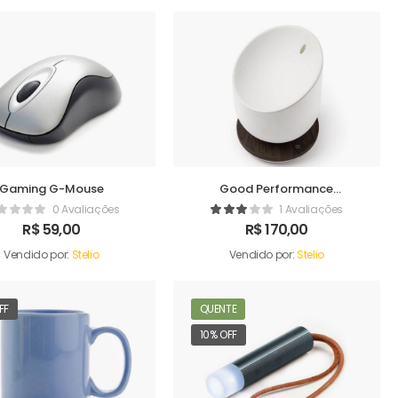
Gaming G-Mouse
Good Performance
Humidifer
0 Avaliações
1 Avaliações
R$
59,00
R$
170,00
Vendido por:
Stelio
Vendido por:
Stelio
FF
QUENTE
10% OFF