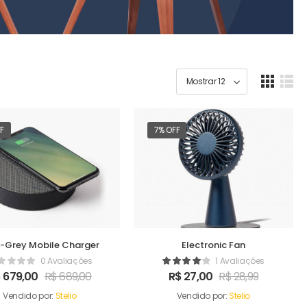
FF
7% OFF
-Grey Mobile Charger
Electronic Fan
0 Avaliações
1 Avaliações
$
679,00
R$
689,00
R$
27,00
R$
28,99
Vendido por:
Stelio
Vendido por:
Stelio