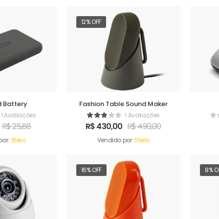
12% OFF
 Battery
Fashion Table Sound Maker
1 Avaliações
1 Avaliações
R$
25,88
R$
430,00
R$
490,00
por:
Stelio
Vendido por:
Stelio
16% OFF
8% O