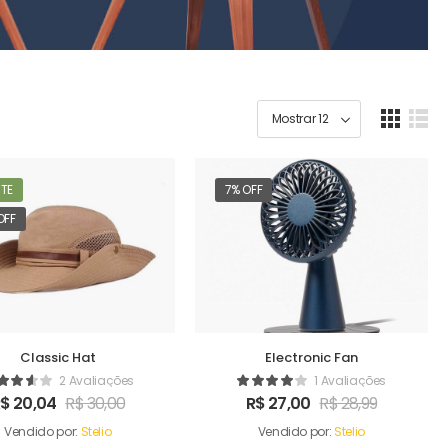
TE
7% OFF
OFF
Classic Hat
Electronic Fan
2 Avaliações
1 Avaliações
R$
20,04
R$
30,00
R$
27,00
R$
28,99
Vendido por:
Stelio
Vendido por:
Stelio