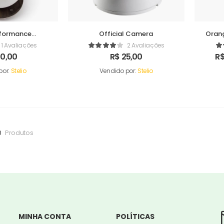
formance
Official Camera
Orang
difer
1 Avaliações
2 Avaliações
0,00
R$
25,00
R
por:
Stelio
Vendido por:
Stelio
0
Produtos
MINHA CONTA
POLÍTICAS