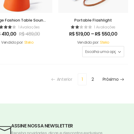
e Fashion Table Sound
Portable Flashlight
Maker
1 Avaliações
1 Avaliações
$
410,00
R$
489,00
R$
519,00
–
R$
550,00
Vendido por:
Stelio
Vendido por:
Stelio
Anterior
1
2
Próximo
ASSINE NOSSA NEWSLETTER
Receba novidades, dicas e descontos exclusivos.