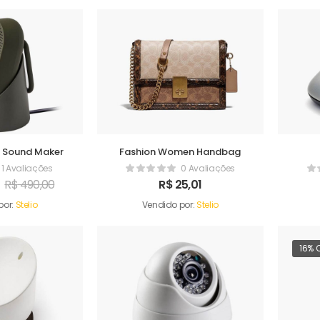
e Sound Maker
Fashion Women Handbag
1 Avaliações
0 Avaliações
R$
490,00
R$
25,01
por:
Stelio
Vendido por:
Stelio
16% 