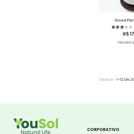
Good Per
Humi
R$
17
Vendido 
Exibindo
1–12 de 2
CORPORATIVO