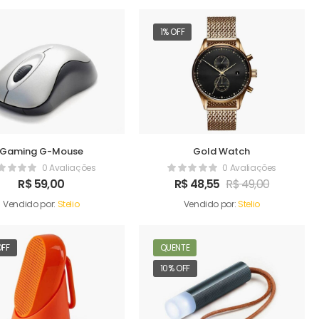
1% OFF
Gaming G-Mouse
Gold Watch
0 Avaliações
0 Avaliações
R$
59,00
R$
48,55
R$
49,00
Vendido por:
Stelio
Vendido por:
Stelio
OFF
QUENTE
10% OFF