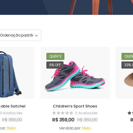
QUENTE
QUEN
6% OFF
33% 
able Satchel
Children’s Sport Shoes
0 Avaliações
0 Avaliações
R$
390,00
R$
359,00
R$
380,00
por:
Stelio
Vendido por:
Stelio