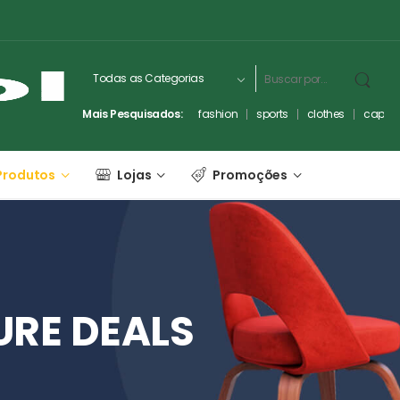
Mais Pesquisados:
fashion
sports
clothes
captc
Produtos
Lojas
Promoções
URE
DEALS