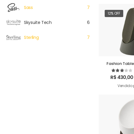
Sass
7
12% OFF
Skysuite Tech
6
Sterling
7
Fashion Tabl
R$
430,00
Vendido 