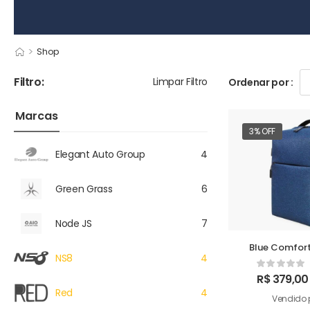
>
Shop
Filtro:
Limpar Filtro
Ordenar por :
Marcas
3% OFF
Elegant Auto Group
4
Green Grass
6
Node JS
7
Blue Comfort
NS8
4
R$
379,00
Red
4
Vendido 