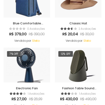
Blue Comfortable
Classic Hat
Satchel
0 Avaliações
2 Avaliações
R$
379,00
R$
390,00
R$
20,04
R$
30,00
Vendido por:
Stelio
Vendido por:
Stelio
7% OFF
12% OFF
Electronic Fan
Fashion Table Sound
Maker
1 Avaliações
1 Avaliações
R$
27,00
R$
28,99
R$
430,00
R$
490,00