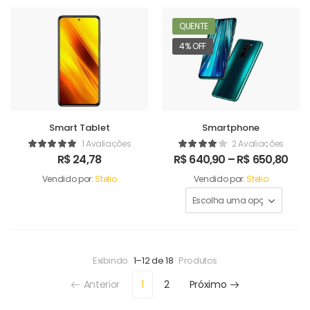
QUENTE
4% OFF
Smart Tablet
Smartphone
1 Avaliações
2 Avaliações
R$
24,78
R$
640,90
–
R$
650,80
Vendido por:
Stelio
Vendido por:
Stelio
Exibindo
1–12 de 18
Produtos
Anterior
1
2
Próximo