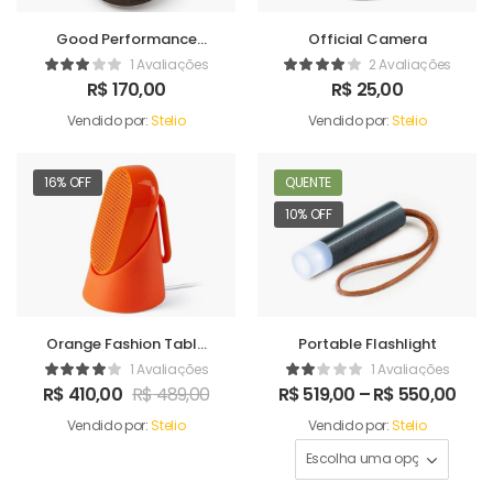
Good Performance
Official Camera
Humidifer
1 Avaliações
2 Avaliações
R$
170,00
R$
25,00
Vendido por:
Stelio
Vendido por:
Stelio
16% OFF
QUENTE
10% OFF
Orange Fashion Table
Portable Flashlight
Sound Maker
1 Avaliações
1 Avaliações
R$
410,00
R$
489,00
R$
519,00
–
R$
550,00
Vendido por:
Stelio
Vendido por:
Stelio