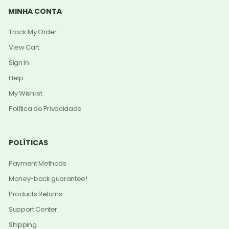
MINHA CONTA
Track My Order
View Cart
Sign In
Help
My Wishlist
Política de Privacidade
POLÍTICAS
Payment Methods
Money-back guarantee!
Products Returns
Support Center
Shipping