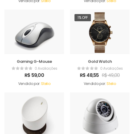
Vendido por:
Stelio
Vendido por:
Stelio
1% OFF
Gaming G-Mouse
Gold Watch
0 Avaliações
0 Avaliações
R$
59,00
R$
48,55
R$
49,00
Vendido por:
Stelio
Vendido por:
Stelio