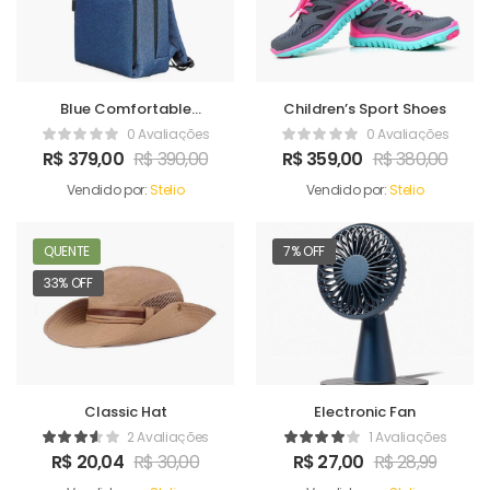
Blue Comfortable
Children’s Sport Shoes
Satchel
0 Avaliações
0 Avaliações
R$
379,00
R$
390,00
R$
359,00
R$
380,00
Vendido por:
Stelio
Vendido por:
Stelio
QUENTE
7% OFF
33% OFF
Classic Hat
Electronic Fan
2 Avaliações
1 Avaliações
R$
20,04
R$
30,00
R$
27,00
R$
28,99