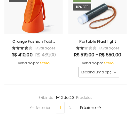
10% OFF
Orange Fashion Table
Portable Flashlight
Sound Maker
1 Avaliações
1 Avaliações
R$
410,00
R$
489,00
R$
519,00
–
R$
550,00
Vendido por:
Stelio
Vendido por:
Stelio
Exibindo
1–12 de 20
Produtos
Anterior
1
2
Próximo