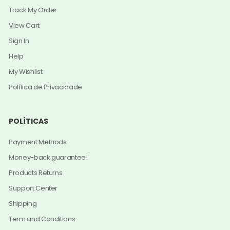
Track My Order
View Cart
Sign In
Help
My Wishlist
Política de Privacidade
POLÍTICAS
Payment Methods
Money-back guarantee!
Products Returns
Support Center
Shipping
Term and Conditions