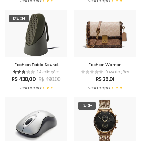
Vendido por:
Stelio
Vendido por:
Stelio
12% OFF
Fashion Table Sound
Fashion Women
Maker
Handbag
1 Avaliações
0 Avaliações
R$
430,00
R$
490,00
R$
25,01
Vendido por:
Stelio
Vendido por:
Stelio
1% OFF