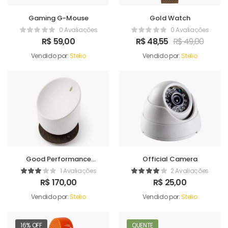
Gaming G-Mouse
Gold Watch
0 Avaliações
0 Avaliações
R$
59,00
R$
48,55
R$
49,00
Vendido por:
Stelio
Vendido por:
Stelio
Good Performance
Official Camera
Humidifer
1 Avaliações
2 Avaliações
R$
170,00
R$
25,00
Vendido por:
Stelio
Vendido por:
Stelio
16% OFF
QUENTE