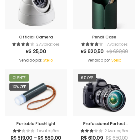
Official Camera
Pencil Case
2 Avaliações
1 Avaliações
R$
25,00
R$
620,50
R$
690,00
Vendido por:
Stelio
Vendido por:
Stelio
QUENTE
6% OFF
10% OFF
Portable Flashlight
Professional Perfect
Camera
1 Avaliações
2 Avaliações
R$
519,00
–
R$
550,00
R$
610,09
R$
650,00