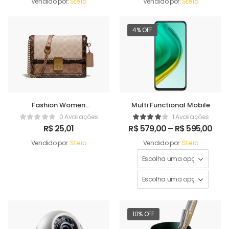
Vendido por:
Stelio
Vendido por:
Stelio
4% OFF
Fashion Women
Multi Functional Mobile
Handbag
0 Avaliações
1 Avaliações
R$
25,01
R$
579,00
–
R$
595,00
Vendido por:
Stelio
Vendido por:
Stelio
10% OFF