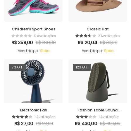
Children’s Sport Shoes
Classic Hat
0 Avaliações
2 Avaliações
R$
359,00
R$
380,00
R$
20,04
R$
30,00
Vendido por:
Stelio
Vendido por:
Stelio
7% OFF
12% OFF
Electronic Fan
Fashion Table Sound
Maker
1 Avaliações
1 Avaliações
R$
27,00
R$
28,99
R$
430,00
R$
490,00