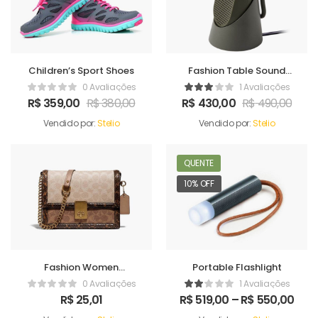
Children’s Sport Shoes
Fashion Table Sound
Maker
0 Avaliações
1 Avaliações
R$
359,00
R$
380,00
R$
430,00
R$
490,00
Vendido por:
Stelio
Vendido por:
Stelio
QUENTE
10% OFF
Fashion Women
Portable Flashlight
Handbag
0 Avaliações
1 Avaliações
R$
25,01
R$
519,00
–
R$
550,00