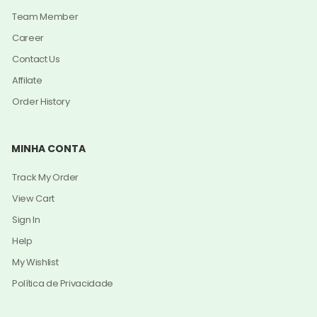
Team Member
Career
Contact Us
Affilate
Order History
MINHA CONTA
Track My Order
View Cart
Sign In
Help
My Wishlist
Política de Privacidade