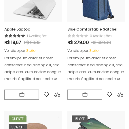
Apple Laptop
Blue Comfortable Satchel
1 Avaliações
0 Avaliações
R$
19,67
R$
23,36
R$
379,00
R$
390,00
Vendido por:
Stelio
Vendido por:
Stelio
Lorem ipsum dolor sit amet,
Lorem ipsum dolor sit amet,
consectetur adipiscing elit, sed
consectetur adipiscing elit, sed
adipis arcu cursus vitae congue
adipis arcu cursus vitae congue
mauris. Sagittis id consectetur
mauris. Sagittis id consectetur
puradipis. Vel…
puradipis. Vel…
QUENTE
1% OFF
33% OFF