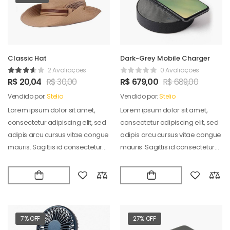
Classic Hat
Dark-Grey Mobile Charger
2 Avaliações
0 Avaliações
R$
20,04
R$
30,00
R$
679,00
R$
689,00
Vendido por:
Stelio
Vendido por:
Stelio
Lorem ipsum dolor sit amet,
Lorem ipsum dolor sit amet,
consectetur adipiscing elit, sed
consectetur adipiscing elit, sed
adipis arcu cursus vitae congue
adipis arcu cursus vitae congue
mauris. Sagittis id consectetur
mauris. Sagittis id consectetur
puradipis. Vel…
puradipis. Vel…
7% OFF
27% OFF