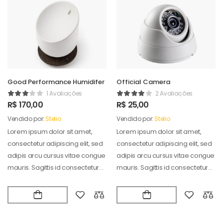
Good Performance Humidifer
Official Camera
1 Avaliações
2 Avaliações
R$
170,00
R$
25,00
Vendido por:
Stelio
Vendido por:
Stelio
Lorem ipsum dolor sit amet,
Lorem ipsum dolor sit amet,
consectetur adipiscing elit, sed
consectetur adipiscing elit, sed
adipis arcu cursus vitae congue
adipis arcu cursus vitae congue
mauris. Sagittis id consectetur
mauris. Sagittis id consectetur
puradipis. Vel…
puradipis. Vel…