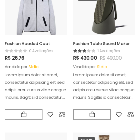
Fashion Hooded Coat
Fashion Table Sound Maker
0 Avaliações
1 Avaliações
R$
26,76
R$
430,00
R$
490,00
Vendido por:
Stelio
Vendido por:
Stelio
Lorem ipsum dolor sit amet,
Lorem ipsum dolor sit amet,
consectetur adipiscing elit, sed
consectetur adipiscing elit, sed
adipis arcu cursus vitae congue
adipis arcu cursus vitae congue
mauris. Sagittis id consectetur
mauris. Sagittis id consectetur
puradipis. Vel…
puradipis. Vel…