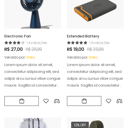
Electronic Fan
Extended Battery
1 Avaliações
1 Avaliações
R$
27,00
R$
28,99
R$
19,00
R$
25,88
Vendido por:
Stelio
Vendido por:
Stelio
Lorem ipsum dolor sit amet,
Lorem ipsum dolor sit amet,
consectetur adipiscing elit, sed
consectetur adipiscing elit, sed
adipis arcu cursus vitae congue
adipis arcu cursus vitae congue
mauris. Sagittis id consectetur
mauris. Sagittis id consectetur
puradipis. Vel…
puradipis. Vel…
12% OFF