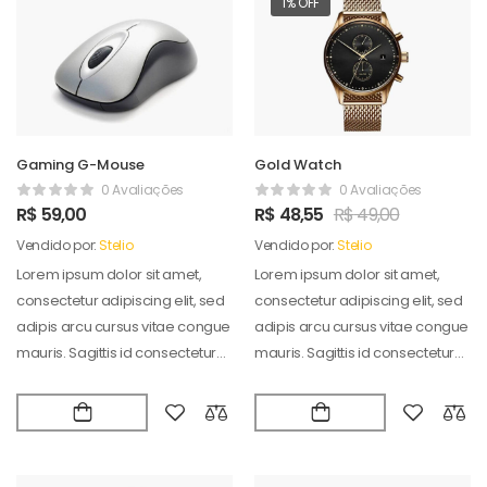
1% OFF
Gaming G-Mouse
Gold Watch
0 Avaliações
0 Avaliações
R$
59,00
R$
48,55
R$
49,00
Vendido por:
Stelio
Vendido por:
Stelio
Lorem ipsum dolor sit amet,
Lorem ipsum dolor sit amet,
consectetur adipiscing elit, sed
consectetur adipiscing elit, sed
adipis arcu cursus vitae congue
adipis arcu cursus vitae congue
mauris. Sagittis id consectetur
mauris. Sagittis id consectetur
puradipis. Vel…
puradipis. Vel…