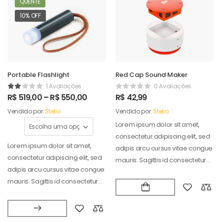
QUENTE
10% OFF
Portable Flashlight
Red Cap Sound Maker
1 Avaliações
0 Avaliações
R$
519,00
–
R$
550,00
R$
42,99
Vendido por:
Stelio
Vendido por:
Stelio
Lorem ipsum dolor sit amet,
consectetur adipiscing elit, sed
Lorem ipsum dolor sit amet,
adipis arcu cursus vitae congue
consectetur adipiscing elit, sed
mauris. Sagittis id consectetur
adipis arcu cursus vitae congue
puradipis. Vel…
mauris. Sagittis id consectetur
puradipis. Vel…