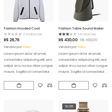
Fashion Hooded Coat
Fashion Table Sound Maker
0 Avaliações
1 Avaliações
R$
26,76
R$
430,00
R$
490,00
Vendido por:
Stelio
Vendido por:
Stelio
Lorem ipsum dolor sit amet,
Lorem ipsum dolor sit amet,
consectetur adipiscing elit, sed
consectetur adipiscing elit, sed
adipis arcu cursus vitae congue
adipis arcu cursus vitae congue
mauris. Sagittis id consectetur
mauris. Sagittis id consectetur
puradipis. Vel…
puradipis. Vel…
1% OFF