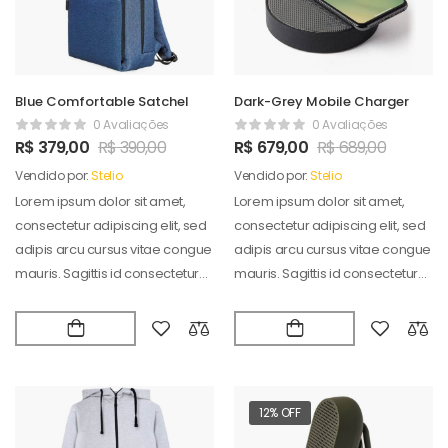
Blue Comfortable Satchel
Dark-Grey Mobile Charger
0 Avaliações
0 Avaliações
R$
379,00
R$
390,00
R$
679,00
R$
689,00
Vendido por:
Stelio
Vendido por:
Stelio
Lorem ipsum dolor sit amet,
Lorem ipsum dolor sit amet,
consectetur adipiscing elit, sed
consectetur adipiscing elit, sed
adipis arcu cursus vitae congue
adipis arcu cursus vitae congue
mauris. Sagittis id consectetur
mauris. Sagittis id consectetur
puradipis. Vel…
puradipis. Vel…
12% OFF