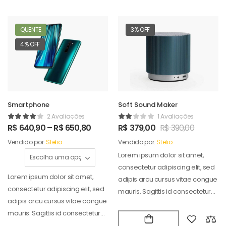
QUENTE
3% OFF
4% OFF
Smartphone
Soft Sound Maker
2 Avaliações
1 Avaliações
R$
640,90
–
R$
650,80
R$
379,00
R$
390,00
Vendido por:
Stelio
Vendido por:
Stelio
Lorem ipsum dolor sit amet,
consectetur adipiscing elit, sed
Lorem ipsum dolor sit amet,
adipis arcu cursus vitae congue
consectetur adipiscing elit, sed
mauris. Sagittis id consectetur
adipis arcu cursus vitae congue
puradipis. Vel…
mauris. Sagittis id consectetur
puradipis. Vel…