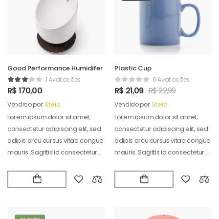
Good Performance Humidifer
Plastic Cup
1 Avaliações
0 Avaliações
R$
170,00
R$
21,09
R$
22,99
Vendido por:
Stelio
Vendido por:
Stelio
Lorem ipsum dolor sit amet,
Lorem ipsum dolor sit amet,
consectetur adipiscing elit, sed
consectetur adipiscing elit, sed
adipis arcu cursus vitae congue
adipis arcu cursus vitae congue
mauris. Sagittis id consectetur
mauris. Sagittis id consectetur
puradipis. Vel…
puradipis. Vel…