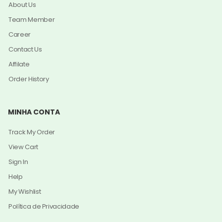
About Us
Team Member
Career
Contact Us
Affilate
Order History
MINHA CONTA
Track My Order
View Cart
Sign In
Help
My Wishlist
Política de Privacidade