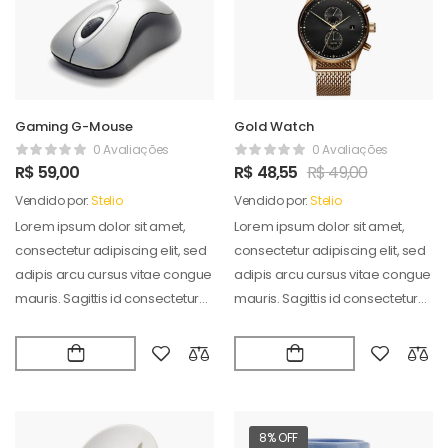
Gaming G-Mouse
Gold Watch
0 Avaliações
0 Avaliações
R$
59,00
R$
48,55
R$
49,00
Vendido por:
Stelio
Vendido por:
Stelio
Lorem ipsum dolor sit amet,
Lorem ipsum dolor sit amet,
consectetur adipiscing elit, sed
consectetur adipiscing elit, sed
adipis arcu cursus vitae congue
adipis arcu cursus vitae congue
mauris. Sagittis id consectetur
mauris. Sagittis id consectetur
puradipis. Vel…
puradipis. Vel…
8% OFF