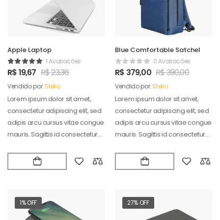
Apple Laptop
Blue Comfortable Satchel
1 Avaliações
0 Avaliações
R$
19,67
R$
23,36
R$
379,00
R$
390,00
Vendido por:
Stelio
Vendido por:
Stelio
Lorem ipsum dolor sit amet,
Lorem ipsum dolor sit amet,
consectetur adipiscing elit, sed
consectetur adipiscing elit, sed
adipis arcu cursus vitae congue
adipis arcu cursus vitae congue
mauris. Sagittis id consectetur
mauris. Sagittis id consectetur
puradipis. Vel…
puradipis. Vel…
1% OFF
27% OFF