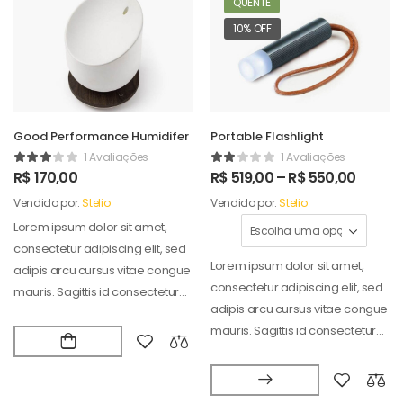
QUENTE
10% OFF
Good Performance Humidifer
Portable Flashlight
1 Avaliações
1 Avaliações
R$
170,00
R$
519,00
–
R$
550,00
Vendido por:
Stelio
Vendido por:
Stelio
Lorem ipsum dolor sit amet,
consectetur adipiscing elit, sed
Lorem ipsum dolor sit amet,
adipis arcu cursus vitae congue
consectetur adipiscing elit, sed
mauris. Sagittis id consectetur
adipis arcu cursus vitae congue
puradipis. Vel…
mauris. Sagittis id consectetur
puradipis. Vel…