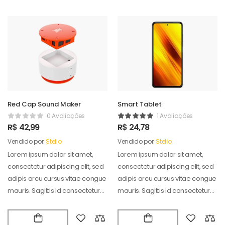
Red Cap Sound Maker
Smart Tablet
0 Avaliações
1 Avaliações
R$
42,99
R$
24,78
Vendido por:
Stelio
Vendido por:
Stelio
Lorem ipsum dolor sit amet,
Lorem ipsum dolor sit amet,
consectetur adipiscing elit, sed
consectetur adipiscing elit, sed
adipis arcu cursus vitae congue
adipis arcu cursus vitae congue
mauris. Sagittis id consectetur
mauris. Sagittis id consectetur
puradipis. Vel…
puradipis. Vel…