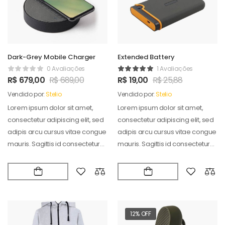
Dark-Grey Mobile Charger
Extended Battery
0 Avaliações
1 Avaliações
R$
679,00
R$
689,00
R$
19,00
R$
25,88
Vendido por:
Stelio
Vendido por:
Stelio
Lorem ipsum dolor sit amet,
Lorem ipsum dolor sit amet,
consectetur adipiscing elit, sed
consectetur adipiscing elit, sed
adipis arcu cursus vitae congue
adipis arcu cursus vitae congue
mauris. Sagittis id consectetur
mauris. Sagittis id consectetur
puradipis. Vel…
puradipis. Vel…
12% OFF