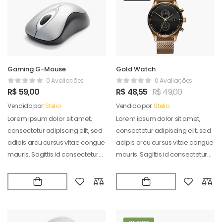
Gaming G-Mouse
Gold Watch
0 Avaliações
0 Avaliações
R$
59,00
R$
48,55
R$
49,00
Vendido por:
Stelio
Vendido por:
Stelio
Lorem ipsum dolor sit amet,
Lorem ipsum dolor sit amet,
consectetur adipiscing elit, sed
consectetur adipiscing elit, sed
adipis arcu cursus vitae congue
adipis arcu cursus vitae congue
mauris. Sagittis id consectetur
mauris. Sagittis id consectetur
puradipis. Vel…
puradipis. Vel…