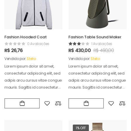
Fashion Hooded Coat
Fashion Table Sound Maker
0 Avaliações
1 Avaliações
R$
26,76
R$
430,00
R$
490,00
Vendido por:
Stelio
Vendido por:
Stelio
Lorem ipsum dolor sit amet,
Lorem ipsum dolor sit amet,
consectetur adipiscing elit, sed
consectetur adipiscing elit, sed
adipis arcu cursus vitae congue
adipis arcu cursus vitae congue
mauris. Sagittis id consectetur
mauris. Sagittis id consectetur
puradipis. Vel…
puradipis. Vel…
1% OFF