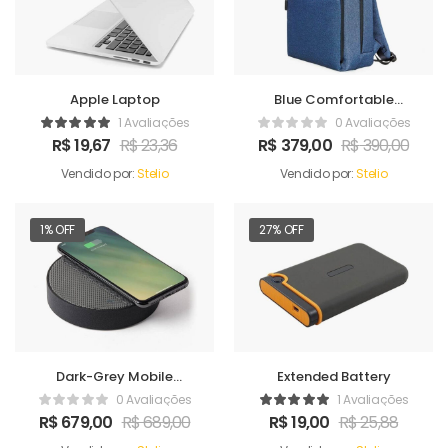
Apple Laptop
Blue Comfortable
Satchel
1 Avaliações
0 Avaliações
R$
19,67
R$
23,36
R$
379,00
R$
390,00
Vendido por:
Stelio
Vendido por:
Stelio
1% OFF
27% OFF
Dark-Grey Mobile
Extended Battery
Charger
0 Avaliações
1 Avaliações
R$
679,00
R$
689,00
R$
19,00
R$
25,88