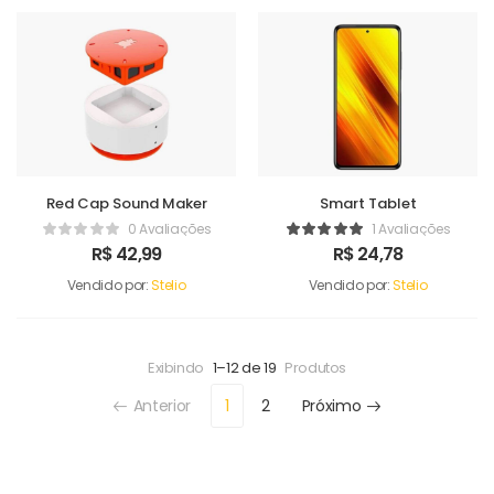
Red Cap Sound Maker
Smart Tablet
0 Avaliações
1 Avaliações
R$
42,99
R$
24,78
Vendido por:
Stelio
Vendido por:
Stelio
Exibindo
1–12 de 19
Produtos
Anterior
1
2
Próximo