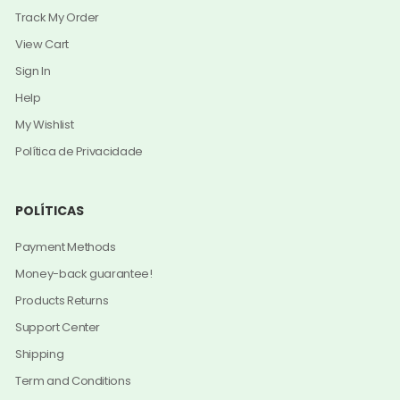
Track My Order
View Cart
Sign In
Help
My Wishlist
Política de Privacidade
POLÍTICAS
Payment Methods
Money-back guarantee!
Products Returns
Support Center
Shipping
Term and Conditions