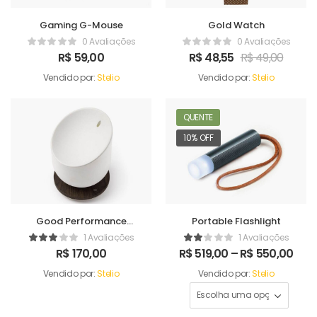
Gaming G-Mouse
Gold Watch
0 Avaliações
0 Avaliações
R$
59,00
R$
48,55
R$
49,00
Vendido por:
Stelio
Vendido por:
Stelio
QUENTE
10% OFF
Good Performance
Portable Flashlight
Humidifer
1 Avaliações
1 Avaliações
R$
170,00
R$
519,00
–
R$
550,00
Vendido por:
Stelio
Vendido por:
Stelio