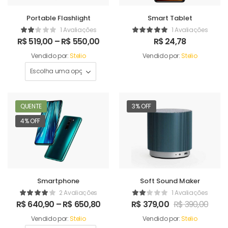
Portable Flashlight
Smart Tablet
1 Avaliações
1 Avaliações
R$
519,00
–
R$
550,00
R$
24,78
Vendido por:
Stelio
Vendido por:
Stelio
QUENTE
3% OFF
4% OFF
Smartphone
Soft Sound Maker
2 Avaliações
1 Avaliações
R$
640,90
–
R$
650,80
R$
379,00
R$
390,00
Vendido por:
Stelio
Vendido por:
Stelio