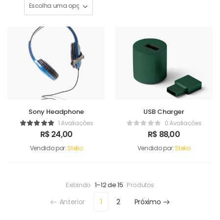
Sony Headphone
USB Charger
1 Avaliações
0 Avaliações
R$
24,00
R$
88,00
Vendido por:
Stelio
Vendido por:
Stelio
Exibindo
1–12 de 15
Produtos
Anterior
1
2
Próximo