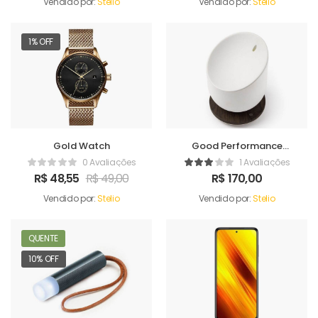
Vendido por:
Stelio
Vendido por:
Stelio
1% OFF
Gold Watch
Good Performance
Humidifer
0 Avaliações
1 Avaliações
R$
48,55
R$
49,00
R$
170,00
Vendido por:
Stelio
Vendido por:
Stelio
QUENTE
10% OFF