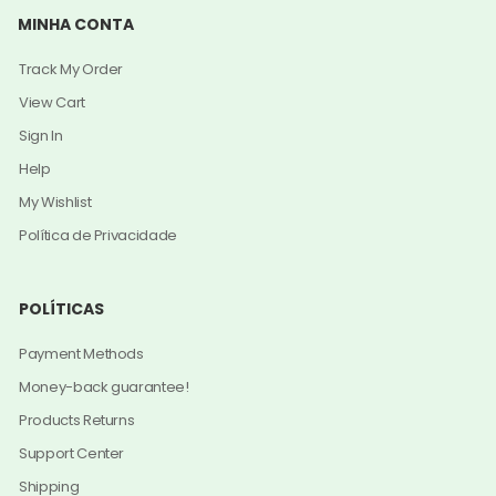
MINHA CONTA
Track My Order
View Cart
Sign In
Help
My Wishlist
Política de Privacidade
POLÍTICAS
Payment Methods
Money-back guarantee!
Products Returns
Support Center
Shipping