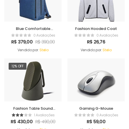
Blue Comfortable
Fashion Hooded Coat
Satchel
0 Avaliações
0 Avaliações
R$
379,00
R$
390,00
R$
26,76
Vendido por:
Stelio
Vendido por:
Stelio
12% OFF
Fashion Table Sound
Gaming G-Mouse
Maker
1 Avaliações
0 Avaliações
R$
430,00
R$
490,00
R$
59,00