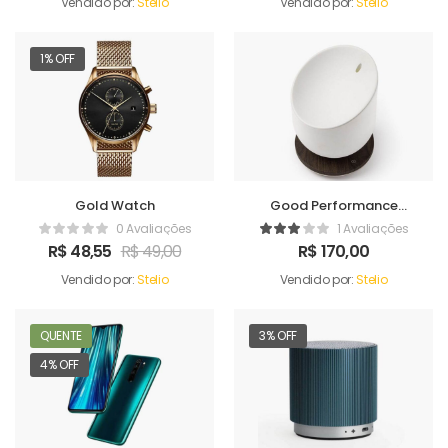
Vendido por:
Stelio
Vendido por:
Stelio
1% OFF
Gold Watch
Good Performance
Humidifer
0 Avaliações
1 Avaliações
R$
48,55
R$
49,00
R$
170,00
Vendido por:
Stelio
Vendido por:
Stelio
QUENTE
3% OFF
4% OFF