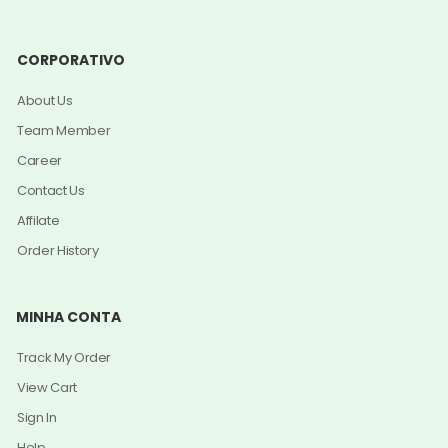
CORPORATIVO
About Us
Team Member
Career
Contact Us
Affilate
Order History
MINHA CONTA
Track My Order
View Cart
Sign In
Help