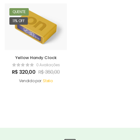
QUENTE
11% OFF
Yellow Handy Clock
0 Avaliações
R$
320,00
R$
360,00
Vendido por:
Stelio