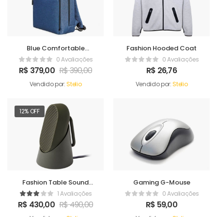
Blue Comfortable
Fashion Hooded Coat
Satchel
0 Avaliações
0 Avaliações
R$
379,00
R$
390,00
R$
26,76
Vendido por:
Stelio
Vendido por:
Stelio
12% OFF
Fashion Table Sound
Gaming G-Mouse
Maker
1 Avaliações
0 Avaliações
R$
430,00
R$
490,00
R$
59,00