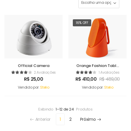
16% OFF
Official Camera
Orange Fashion Table
Sound Maker
2 Avaliações
1 Avaliações
R$
25,00
R$
410,00
R$
489,00
Vendido por:
Stelio
Vendido por:
Stelio
Exibindo
1–12 de 24
Produtos
Anterior
1
2
Próximo