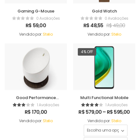
Gaming G-Mouse
Gold Watch
0 Avaliações
0 Avaliações
R$
59,00
R$
48,55
R$
49,00
Vendido por:
Stelio
Vendido por:
Stelio
4% OFF
Good Performance
Multi Functional Mobile
Humidifer
1 Avaliações
1 Avaliações
R$
170,00
R$
579,00
–
R$
595,00
Vendido por:
Stelio
Vendido por:
Stelio