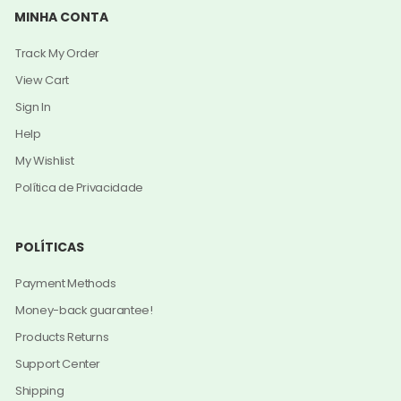
MINHA CONTA
Track My Order
View Cart
Sign In
Help
My Wishlist
Política de Privacidade
POLÍTICAS
Payment Methods
Money-back guarantee!
Products Returns
Support Center
Shipping