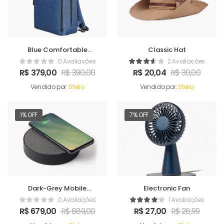
Blue Comfortable
Classic Hat
Satchel
0 Avaliações
2 Avaliações
R$
379,00
R$
390,00
R$
20,04
R$
30,00
Vendido por:
Stelio
Vendido por:
Stelio
1% OFF
7% OFF
Dark-Grey Mobile
Electronic Fan
Charger
0 Avaliações
1 Avaliações
R$
679,00
R$
689,00
R$
27,00
R$
28,99