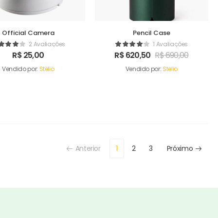
Official Camera
Pencil Case
2 Avaliações
1 Avaliações
R$
25,00
R$
620,50
R$
690,00
Vendido por:
Stelio
Vendido por:
Stelio
Anterior
1
2
3
Próximo