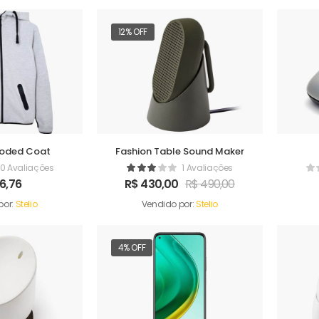
12% OFF
ooded Coat
Fashion Table Sound Maker
0 Avaliações
1 Avaliações
6,76
R$
430,00
R$
490,00
por:
Stelio
Vendido por:
Stelio
4% OFF