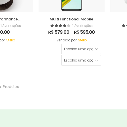
formance
Multi Functional Mobile
difer
1 Avaliações
1 Avaliações
0,00
R$
579,00
–
R$
595,00
por:
Stelio
Vendido por:
Stelio
6
Produtos