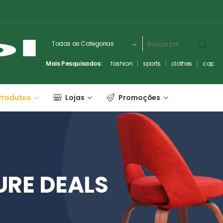
Mais Pesquisados:
fashion
sports
clothes
captc
Produtos
Lojas
Promoções
URE
DEALS