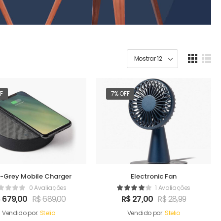
FF
7% OFF
-Grey Mobile Charger
Electronic Fan
0 Avaliações
1 Avaliações
$
679,00
R$
689,00
R$
27,00
R$
28,99
Vendido por:
Stelio
Vendido por:
Stelio