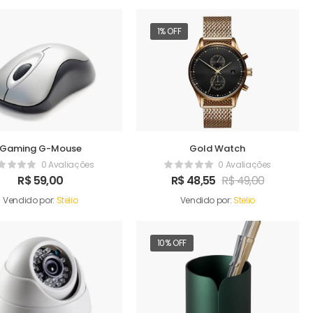
1% OFF
Gaming G-Mouse
Gold Watch
0 Avaliações
0 Avaliações
R$
59,00
R$
48,55
R$
49,00
Vendido por:
Stelio
Vendido por:
Stelio
10% OFF