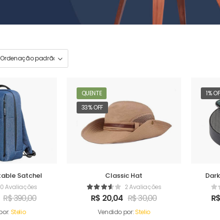
QUENTE
1% O
33% OFF
able Satchel
Classic Hat
Dark
0 Avaliações
2 Avaliações
R$
390,00
R$
20,04
R$
30,00
R
por:
Stelio
Vendido por:
Stelio