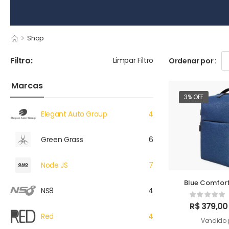
>
Shop
Filtro:
Limpar Filtro
Ordenar por :
Marcas
3% OFF
Elegant Auto Group
4
Green Grass
6
Node JS
7
Blue Comfort
NS8
4
R$
379,00
Red
4
Vendido 