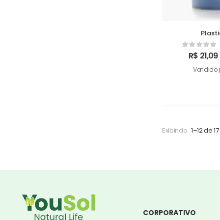
Plast
R$
21,09
Vendido 
Exibindo
1–12 de 17
CORPORATIVO