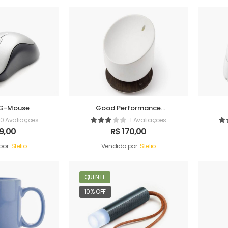
G-Mouse
Good Performance
Humidifer
0 Avaliações
1 Avaliações
9,00
R$
170,00
por:
Stelio
Vendido por:
Stelio
QUENTE
10% OFF