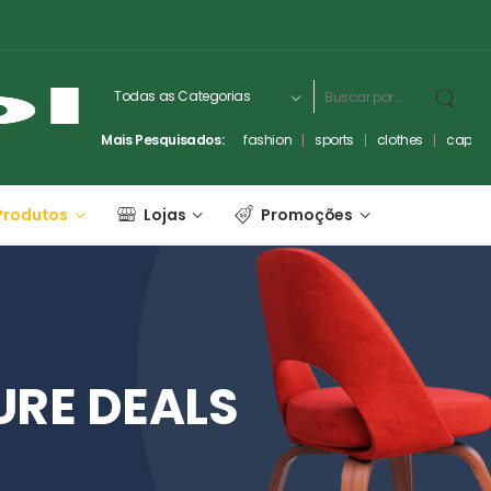
Mais Pesquisados:
fashion
sports
clothes
captc
Produtos
Lojas
Promoções
URE
DEALS