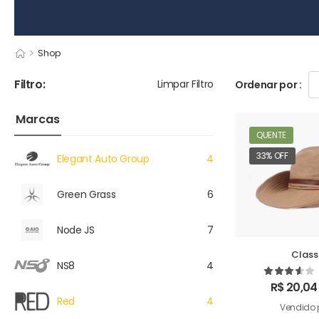
>
Shop
Filtro:
Limpar Filtro
Ordenar por :
Marcas
QUENTE
33% OFF
Elegant Auto Group
4
Green Grass
6
Node JS
7
Class
NS8
4
R$
20,04
Red
4
Vendido 