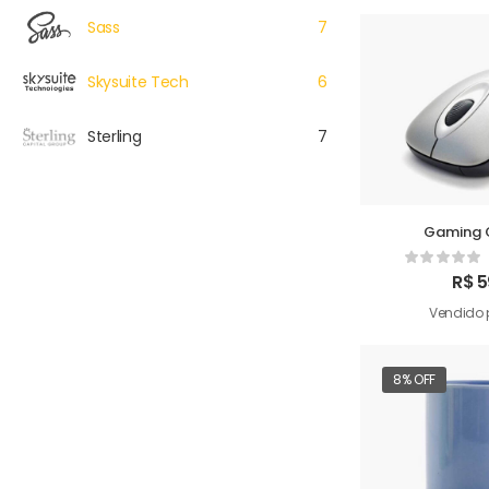
Sass
7
Skysuite Tech
6
Sterling
7
Gaming 
R$
5
Vendido 
8% OFF