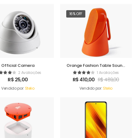
16% OFF
Official Camera
Orange Fashion Table Sound
Maker
2 Avaliações
1 Avaliações
R$
25,00
R$
410,00
R$
489,00
Vendido por:
Stelio
Vendido por:
Stelio