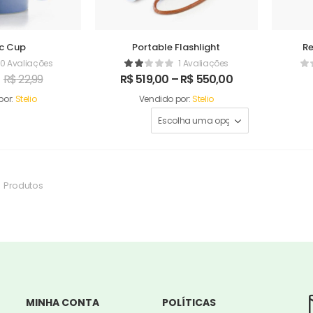
ic Cup
Portable Flashlight
R
0 Avaliações
1 Avaliações
R$
22,99
R$
519,00
–
R$
550,00
por:
Stelio
Vendido por:
Stelio
Produtos
MINHA CONTA
POLÍTICAS