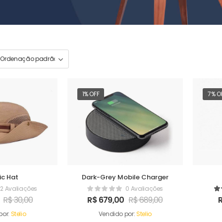
1% OFF
7% O
ic Hat
Dark-Grey Mobile Charger
2 Avaliações
0 Avaliações
R$
30,00
R$
679,00
R$
689,00
por:
Stelio
Vendido por:
Stelio