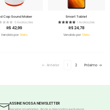
ed Cap Sound Maker
Smart Tablet
0 Avaliações
1 Avaliações
R$
42,99
R$
24,78
Vendido por:
Stelio
Vendido por:
Stelio
Anterior
1
2
Próximo
ASSINE NOSSA NEWSLETTER
Receba novidades, dicas e descontos exclusivos.