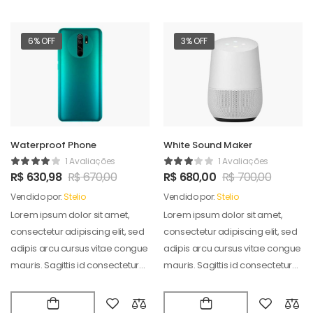
6% OFF
3% OFF
Waterproof Phone
White Sound Maker
1 Avaliações
1 Avaliações
R$
630,98
R$
670,00
R$
680,00
R$
700,00
Vendido por:
Stelio
Vendido por:
Stelio
Lorem ipsum dolor sit amet,
Lorem ipsum dolor sit amet,
consectetur adipiscing elit, sed
consectetur adipiscing elit, sed
adipis arcu cursus vitae congue
adipis arcu cursus vitae congue
mauris. Sagittis id consectetur
mauris. Sagittis id consectetur
puradipis. Vel…
puradipis. Vel…