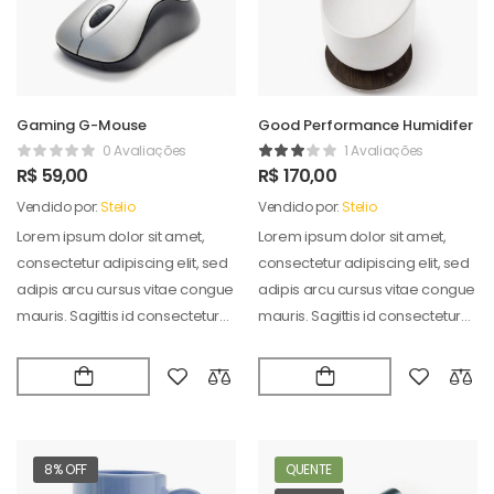
Gaming G-Mouse
Good Performance Humidifer
0 Avaliações
1 Avaliações
R$
59,00
R$
170,00
Vendido por:
Stelio
Vendido por:
Stelio
Lorem ipsum dolor sit amet,
Lorem ipsum dolor sit amet,
consectetur adipiscing elit, sed
consectetur adipiscing elit, sed
adipis arcu cursus vitae congue
adipis arcu cursus vitae congue
mauris. Sagittis id consectetur
mauris. Sagittis id consectetur
puradipis. Vel…
puradipis. Vel…
8% OFF
QUENTE