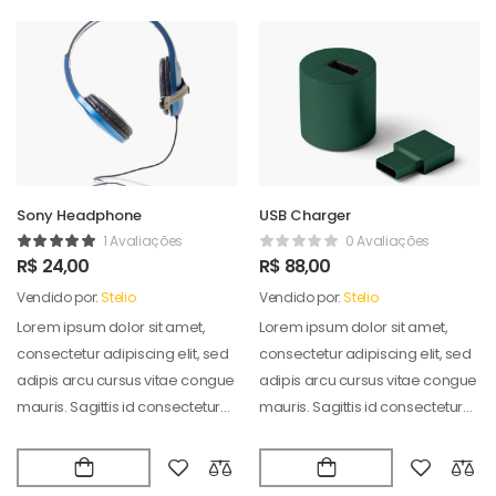
Sony Headphone
USB Charger
1 Avaliações
0 Avaliações
R$
24,00
R$
88,00
Vendido por:
Stelio
Vendido por:
Stelio
Lorem ipsum dolor sit amet,
Lorem ipsum dolor sit amet,
consectetur adipiscing elit, sed
consectetur adipiscing elit, sed
adipis arcu cursus vitae congue
adipis arcu cursus vitae congue
mauris. Sagittis id consectetur
mauris. Sagittis id consectetur
puradipis. Vel…
puradipis. Vel…