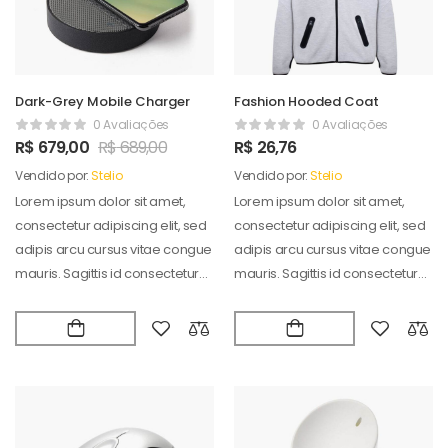
Dark-Grey Mobile Charger
Fashion Hooded Coat
0 Avaliações
0 Avaliações
R$
679,00
R$
689,00
R$
26,76
Vendido por:
Stelio
Vendido por:
Stelio
Lorem ipsum dolor sit amet,
Lorem ipsum dolor sit amet,
consectetur adipiscing elit, sed
consectetur adipiscing elit, sed
adipis arcu cursus vitae congue
adipis arcu cursus vitae congue
mauris. Sagittis id consectetur
mauris. Sagittis id consectetur
puradipis. Vel…
puradipis. Vel…