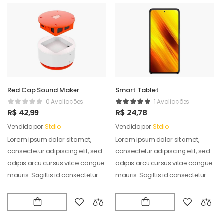
Red Cap Sound Maker
Smart Tablet
0 Avaliações
1 Avaliações
R$
42,99
R$
24,78
Vendido por:
Stelio
Vendido por:
Stelio
Lorem ipsum dolor sit amet,
Lorem ipsum dolor sit amet,
consectetur adipiscing elit, sed
consectetur adipiscing elit, sed
adipis arcu cursus vitae congue
adipis arcu cursus vitae congue
mauris. Sagittis id consectetur
mauris. Sagittis id consectetur
puradipis. Vel…
puradipis. Vel…