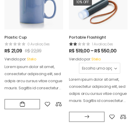
10% OFF
Plastic Cup
Portable Flashlight
0 Avaliações
1 Avaliações
R$
21,09
R$
22,99
R$
519,00
–
R$
550,00
Vendido por:
Stelio
Vendido por:
Stelio
Lorem ipsum dolor sit amet,
consectetur adipiscing elit, sed
Lorem ipsum dolor sit amet,
adipis arcu cursus vitae congue
consectetur adipiscing elit, sed
mauris. Sagittis id consectetur
adipis arcu cursus vitae congue
puradipis. Vel…
mauris. Sagittis id consectetur
puradipis. Vel…