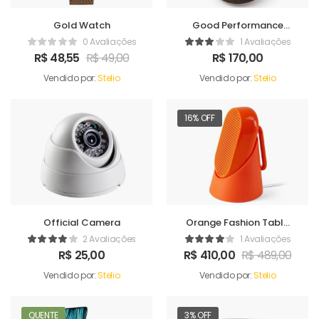
Gold Watch
Good Performance
Humidifer
0 Avaliações
1 Avaliações
R$
48,55
R$
49,00
R$
170,00
Vendido por:
Stelio
Vendido por:
Stelio
16% OFF
Official Camera
Orange Fashion Table
Sound Maker
2 Avaliações
1 Avaliações
R$
25,00
R$
410,00
R$
489,00
Vendido por:
Stelio
Vendido por:
Stelio
QUENTE
3% OFF