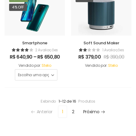
4% OFF
Smartphone
Soft Sound Maker
2 Avaliações
1 Avaliações
R$
640,90
–
R$
650,80
R$
379,00
R$
390,00
Vendido por:
Stelio
Vendido por:
Stelio
Exibindo
1–12 de 16
Produtos
Anterior
1
2
Próximo