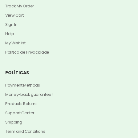
Track My Order
View Cart
Sign In
Help
My Wishlist
Política de Privacidade
POLÍTICAS
Payment Methods
Money-back guarantee!
Products Returns
Support Center
Shipping
Term and Conditions