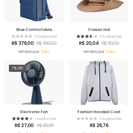
Blue Comfortable
Classic Hat
Satchel
0 Avaliações
2 Avaliações
R$
379,00
R$
390,00
R$
20,04
R$
30,00
Vendido por:
Stelio
Vendido por:
Stelio
7% OFF
Electronic Fan
Fashion Hooded Coat
1 Avaliações
0 Avaliações
R$
27,00
R$
28,99
R$
26,76