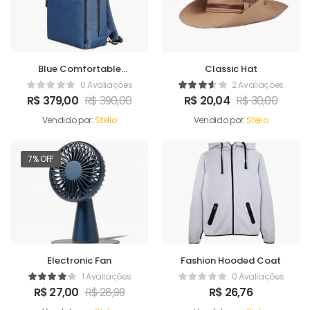
Blue Comfortable
Classic Hat
Satchel
0 Avaliações
2 Avaliações
R$
379,00
R$
390,00
R$
20,04
R$
30,00
Vendido por:
Stelio
Vendido por:
Stelio
7% OFF
Electronic Fan
Fashion Hooded Coat
1 Avaliações
0 Avaliações
R$
27,00
R$
28,99
R$
26,76