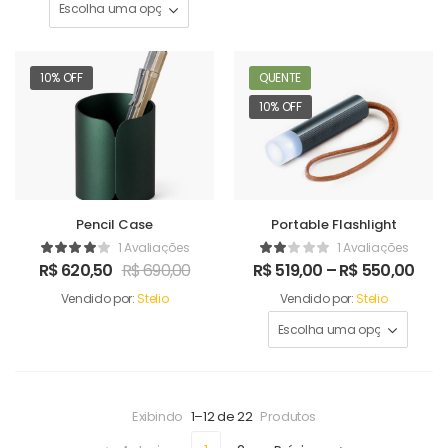
10% OFF
QUENTE
10% OFF
Pencil Case
Portable Flashlight
1 Avaliações
1 Avaliações
R$
620,50
R$
690,00
R$
519,00
–
R$
550,00
Vendido por:
Stelio
Vendido por:
Stelio
Exibindo
1–12 de 22
Produtos