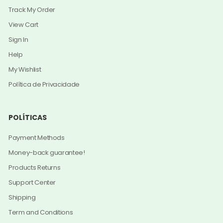
Track My Order
View Cart
Sign In
Help
My Wishlist
Política de Privacidade
POLÍTICAS
Payment Methods
Money-back guarantee!
Products Returns
Support Center
Shipping
Term and Conditions