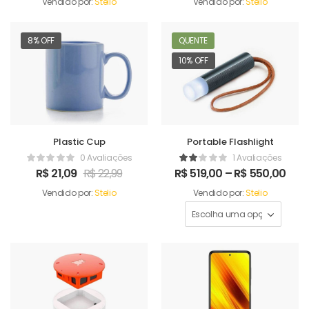
Vendido por:
Stelio
Vendido por:
Stelio
8% OFF
QUENTE
10% OFF
Plastic Cup
Portable Flashlight
0 Avaliações
1 Avaliações
R$
21,09
R$
22,99
R$
519,00
–
R$
550,00
Vendido por:
Stelio
Vendido por:
Stelio