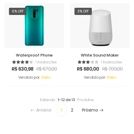
6% OFF
3% OFF
Waterproof Phone
White Sound Maker
1 Avaliações
1 Avaliações
R$
630,98
R$
670,00
R$
680,00
R$
700,00
Vendido por:
Stelio
Vendido por:
Stelio
Exibindo
1–12 de 13
Produtos
Anterior
1
2
Próximo