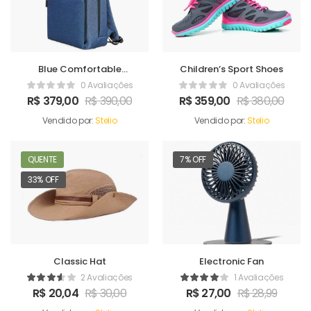
Blue Comfortable
Children’s Sport Shoes
Satchel
0 Avaliações
0 Avaliações
R$
379,00
R$
390,00
R$
359,00
R$
380,00
Vendido por:
Stelio
Vendido por:
Stelio
QUENTE
7% OFF
33% OFF
Classic Hat
Electronic Fan
2 Avaliações
1 Avaliações
R$
20,04
R$
30,00
R$
27,00
R$
28,99