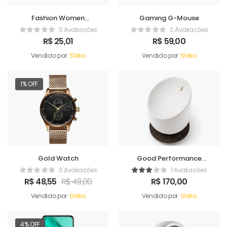
Fashion Women
Gaming G-Mouse
Handbag
0 Avaliações
0 Avaliações
R$
25,01
R$
59,00
Vendido por:
Stelio
Vendido por:
Stelio
1% OFF
Gold Watch
Good Performance
Humidifer
0 Avaliações
1 Avaliações
R$
48,55
R$
49,00
R$
170,00
Vendido por:
Stelio
Vendido por:
Stelio
4% OFF