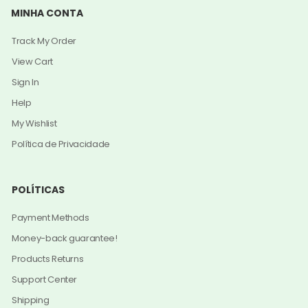
MINHA CONTA
Track My Order
View Cart
Sign In
Help
My Wishlist
Política de Privacidade
POLÍTICAS
Payment Methods
Money-back guarantee!
Products Returns
Support Center
Shipping