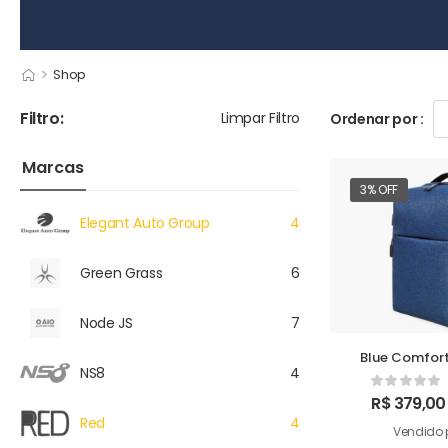
>
Shop
Filtro:
Limpar Filtro
Ordenar por :
Marcas
3% OFF
Elegant Auto Group
4
Green Grass
6
Node JS
7
Blue Comfort
NS8
4
R$
379,00
Red
4
Vendido 