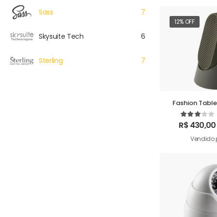
Sass
7
12% OFF
Skysuite Tech
6
Sterling
7
Fashion Tabl
R$
430,00
Vendido 