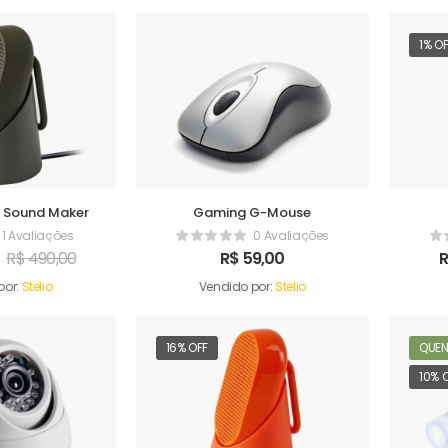
1% O
e Sound Maker
Gaming G-Mouse
1 Avaliações
0 Avaliações
R$
490,00
R$
59,00
por:
Stelio
Vendido por:
Stelio
16% OFF
QUEN
10% 