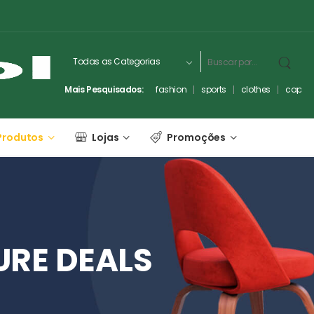
Mais Pesquisados:
fashion
sports
clothes
captc
Produtos
Lojas
Promoções
URE
DEALS