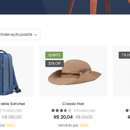
QUENTE
7% O
33% OFF
able Satchel
Classic Hat
0 Avaliações
2 Avaliações
R$
390,00
R$
20,04
R$
30,00
por:
Stelio
Vendido por:
Stelio