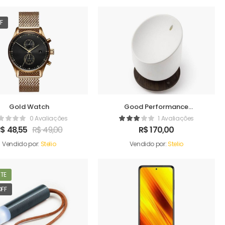
FF
Gold Watch
Good Performance
Humidifer
0 Avaliações
1 Avaliações
R$
48,55
R$
49,00
R$
170,00
Vendido por:
Stelio
Vendido por:
Stelio
TE
OFF