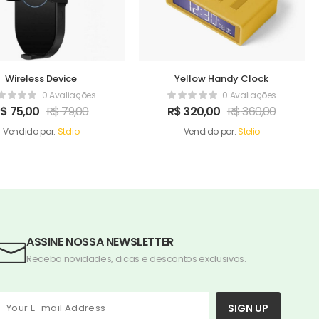
Wireless Device
Yellow Handy Clock
0 Avaliações
0 Avaliações
R$
75,00
R$
79,00
R$
320,00
R$
360,00
Vendido por:
Stelio
Vendido por:
Stelio
ASSINE NOSSA NEWSLETTER
Receba novidades, dicas e descontos exclusivos.
SIGN UP