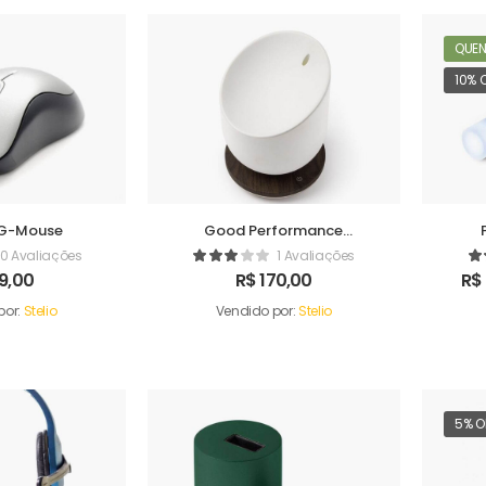
QUEN
10% 
G-Mouse
Good Performance
Humidifer
0 Avaliações
1 Avaliações
9,00
R$
170,00
R$
por:
Stelio
Vendido por:
Stelio
5% O