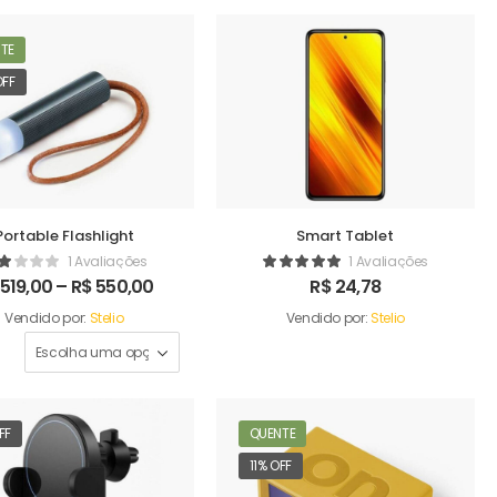
TE
OFF
Portable Flashlight
Smart Tablet
1 Avaliações
1 Avaliações
519,00
–
R$
550,00
R$
24,78
Vendido por:
Stelio
Vendido por:
Stelio
FF
QUENTE
11% OFF