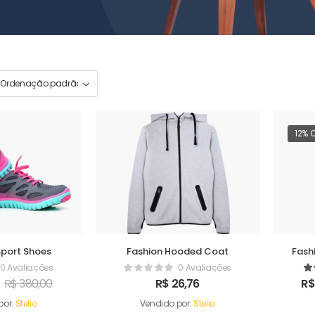
12% 
Sport Shoes
Fashion Hooded Coat
Fash
0 Avaliações
0 Avaliações
R$
380,00
R$
26,76
R$
por:
Stelio
Vendido por:
Stelio