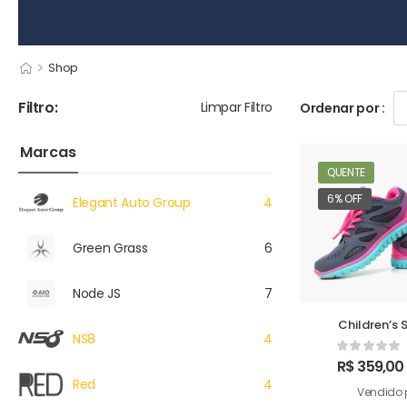
>
Shop
Filtro:
Limpar Filtro
Ordenar por :
Marcas
QUENTE
6% OFF
Elegant Auto Group
4
Green Grass
6
Node JS
7
Children’s 
NS8
4
R$
359,00
Red
4
Vendido 