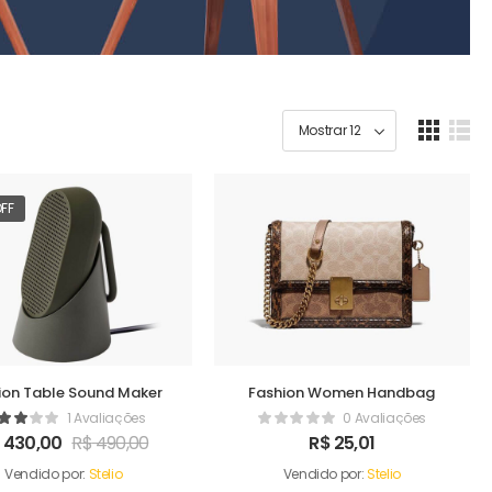
OFF
ion Table Sound Maker
Fashion Women Handbag
1 Avaliações
0 Avaliações
430,00
R$
490,00
R$
25,01
Vendido por:
Stelio
Vendido por:
Stelio