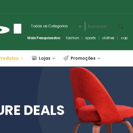
Mais Pesquisados:
fashion
sports
clothes
captc
Produtos
Lojas
Promoções
URE
DEALS