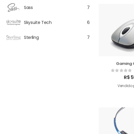
Sass
7
Skysuite Tech
6
Sterling
7
Gaming 
R$
5
Vendido 