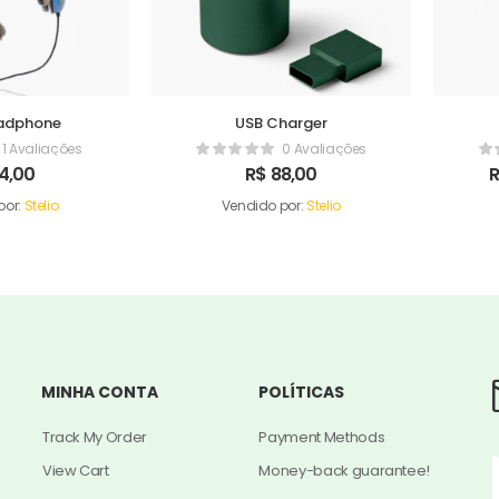
adphone
USB Charger
1 Avaliações
0 Avaliações
4,00
R$
88,00
por:
Stelio
Vendido por:
Stelio
MINHA CONTA
POLÍTICAS
Track My Order
Payment Methods
View Cart
Money-back guarantee!