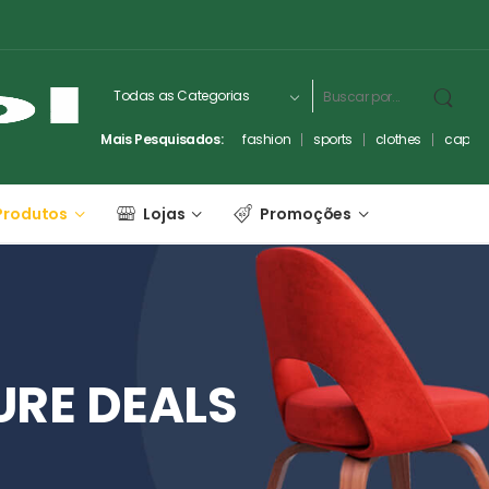
Mais Pesquisados:
fashion
sports
clothes
captc
Produtos
Lojas
Promoções
URE
DEALS