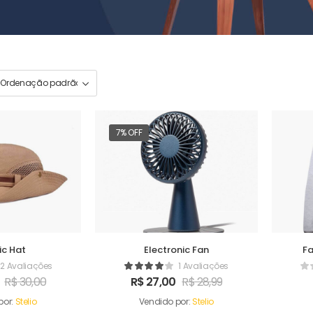
7% OFF
ic Hat
Electronic Fan
F
2 Avaliações
1 Avaliações
R$
30,00
R$
27,00
R$
28,99
por:
Stelio
Vendido por:
Stelio