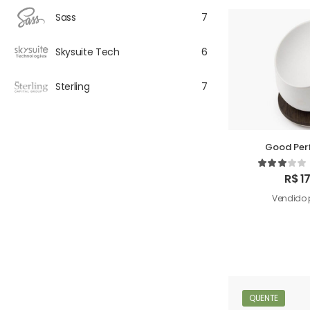
Sass
7
Skysuite Tech
6
Sterling
7
Good Per
Humi
R$
17
Vendido 
QUENTE