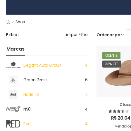
>
Shop
Filtro:
Limpar Filtro
Ordenar por :
Marcas
QUENTE
33% OFF
Elegant Auto Group
4
Green Grass
6
Node JS
7
Class
NS8
4
R$
20,04
Red
4
Vendido 