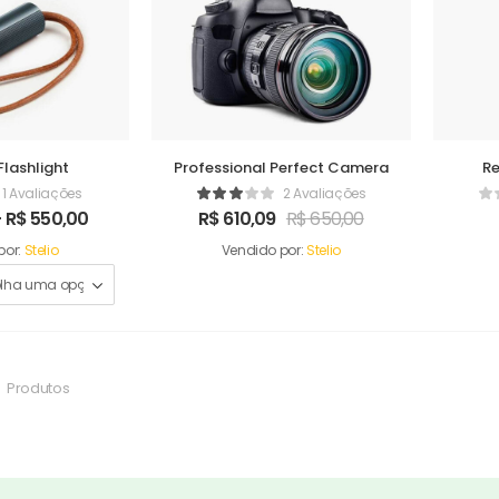
Flashlight
Professional Perfect Camera
R
1 Avaliações
2 Avaliações
–
R$
550,00
R$
610,09
R$
650,00
por:
Stelio
Vendido por:
Stelio
Produtos