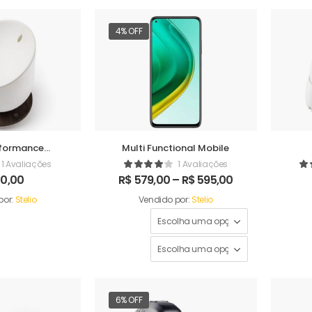
4% OFF
formance
Multi Functional Mobile
difer
1 Avaliações
1 Avaliações
0,00
R$
579,00
–
R$
595,00
por:
Stelio
Vendido por:
Stelio
6% OFF