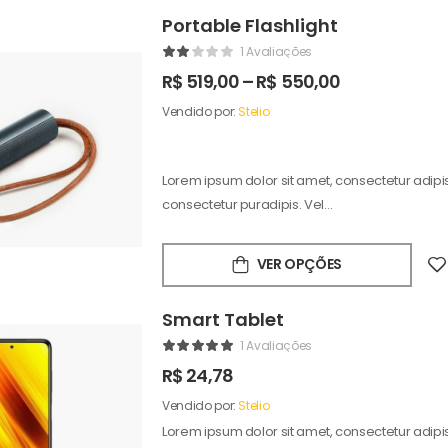
Portable Flashlight
1 Avaliações
R$
519,00
–
R$
550,00
Vendido por:
Stelio
Lorem ipsum dolor sit amet, consectetur adipisc
consectetur puradipis. Vel…
VER OPÇÕES
Smart Tablet
1 Avaliações
R$
24,78
Vendido por:
Stelio
Lorem ipsum dolor sit amet, consectetur adipisc