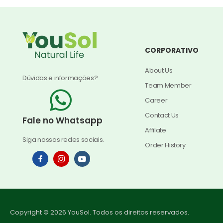
CORPORATIVO
About Us
Dúvidas e informações?
Team Member
Career
Contact Us
Fale no Whatsapp
Affilate
Siga nossas redes sociais.
Order History
Copyright © 2026 YouSol. Todos os direitos reservados.