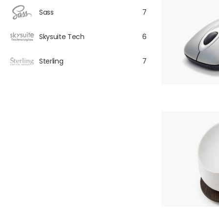
Sass
7
Skysuite Tech
6
Sterling
7