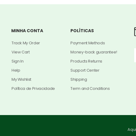
MINHA CONTA
POLÍTICAS
Track My Order
Payment Methods
View Cart
Money-back guarantee!
Sign In
Products Returns
Help
Support Center
My Wishlist
Shipping
Política de Privacidade
Term and Conditions
Aqu