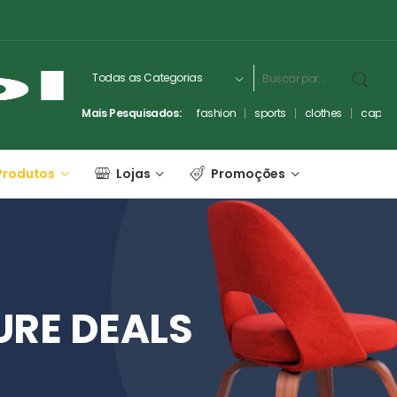
Mais Pesquisados:
fashion
sports
clothes
captc
Produtos
Lojas
Promoções
URE
DEALS