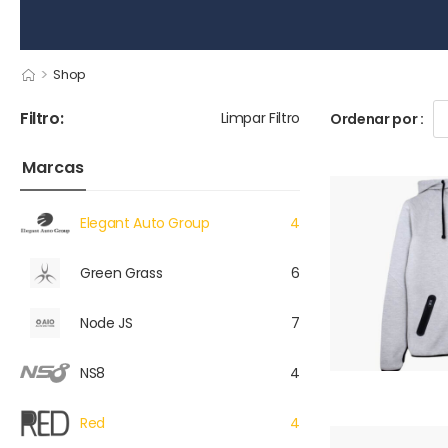
>
Shop
Filtro:
Limpar Filtro
Ordenar por :
Marcas
Elegant Auto Group
4
Green Grass
6
Node JS
7
NS8
4
Red
4