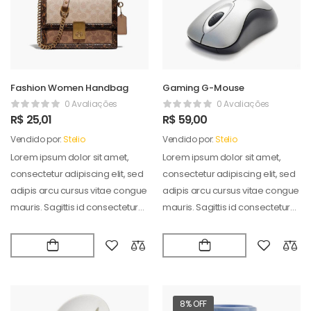
Fashion Women Handbag
Gaming G-Mouse
0 Avaliações
0 Avaliações
R$
25,01
R$
59,00
Vendido por:
Stelio
Vendido por:
Stelio
Lorem ipsum dolor sit amet,
Lorem ipsum dolor sit amet,
consectetur adipiscing elit, sed
consectetur adipiscing elit, sed
adipis arcu cursus vitae congue
adipis arcu cursus vitae congue
mauris. Sagittis id consectetur
mauris. Sagittis id consectetur
puradipis. Vel…
puradipis. Vel…
8% OFF