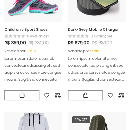
Children’s Sport Shoes
Dark-Grey Mobile Charger
0 Avaliações
0 Avaliações
R$
359,00
R$
380,00
R$
679,00
R$
689,00
Vendido por:
Stelio
Vendido por:
Stelio
Lorem ipsum dolor sit amet,
Lorem ipsum dolor sit amet,
consectetur adipiscing elit, sed
consectetur adipiscing elit, sed
adipis arcu cursus vitae congue
adipis arcu cursus vitae congue
mauris. Sagittis id consectetur
mauris. Sagittis id consectetur
puradipis. Vel…
puradipis. Vel…
12% OFF