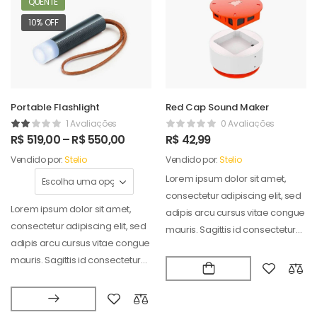
QUENTE
10% OFF
Portable Flashlight
Red Cap Sound Maker
1 Avaliações
0 Avaliações
R$
519,00
–
R$
550,00
R$
42,99
Vendido por:
Stelio
Vendido por:
Stelio
Lorem ipsum dolor sit amet,
consectetur adipiscing elit, sed
Lorem ipsum dolor sit amet,
adipis arcu cursus vitae congue
consectetur adipiscing elit, sed
mauris. Sagittis id consectetur
adipis arcu cursus vitae congue
puradipis. Vel…
mauris. Sagittis id consectetur
puradipis. Vel…