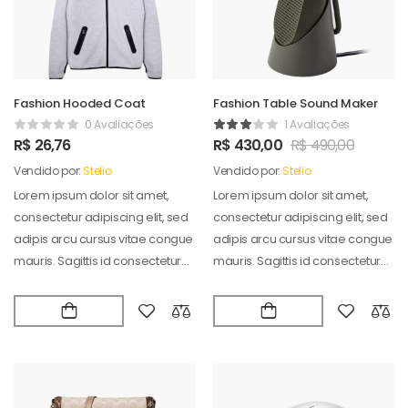
Fashion Hooded Coat
Fashion Table Sound Maker
0 Avaliações
1 Avaliações
R$
26,76
R$
430,00
R$
490,00
Vendido por:
Stelio
Vendido por:
Stelio
Lorem ipsum dolor sit amet,
Lorem ipsum dolor sit amet,
consectetur adipiscing elit, sed
consectetur adipiscing elit, sed
adipis arcu cursus vitae congue
adipis arcu cursus vitae congue
mauris. Sagittis id consectetur
mauris. Sagittis id consectetur
puradipis. Vel…
puradipis. Vel…