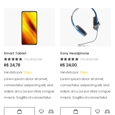
Smart Tablet
Sony Headphone
1 Avaliações
1 Avaliações
R$
24,78
R$
24,00
Vendido por:
Stelio
Vendido por:
Stelio
Lorem ipsum dolor sit amet,
Lorem ipsum dolor sit amet,
consectetur adipiscing elit, sed
consectetur adipiscing elit, sed
adipis arcu cursus vitae congue
adipis arcu cursus vitae congue
mauris. Sagittis id consectetur
mauris. Sagittis id consectetur
puradipis. Vel…
puradipis. Vel…