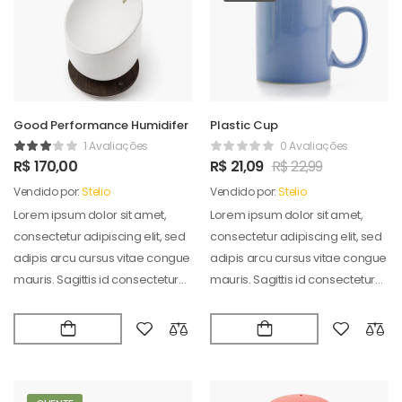
Good Performance Humidifer
Plastic Cup
1 Avaliações
0 Avaliações
R$
170,00
R$
21,09
R$
22,99
Vendido por:
Stelio
Vendido por:
Stelio
Lorem ipsum dolor sit amet,
Lorem ipsum dolor sit amet,
consectetur adipiscing elit, sed
consectetur adipiscing elit, sed
adipis arcu cursus vitae congue
adipis arcu cursus vitae congue
mauris. Sagittis id consectetur
mauris. Sagittis id consectetur
puradipis. Vel…
puradipis. Vel…