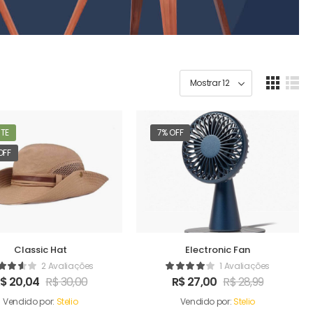
TE
7% OFF
OFF
Classic Hat
Electronic Fan
2 Avaliações
1 Avaliações
R$
20,04
R$
30,00
R$
27,00
R$
28,99
Vendido por:
Stelio
Vendido por:
Stelio