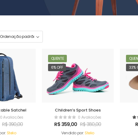
QUENTE
QUEN
6% OFF
33% 
able Satchel
Children’s Sport Shoes
0 Avaliações
0 Avaliações
R$
390,00
R$
359,00
R$
380,00
por:
Stelio
Vendido por:
Stelio