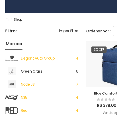
>
Shop
Filtro:
Limpar Filtro
Ordenar por :
Marcas
3% OFF
Elegant Auto Group
4
Green Grass
6
Node JS
7
Blue Comfort
NS8
4
R$
379,00
Red
4
Vendido 