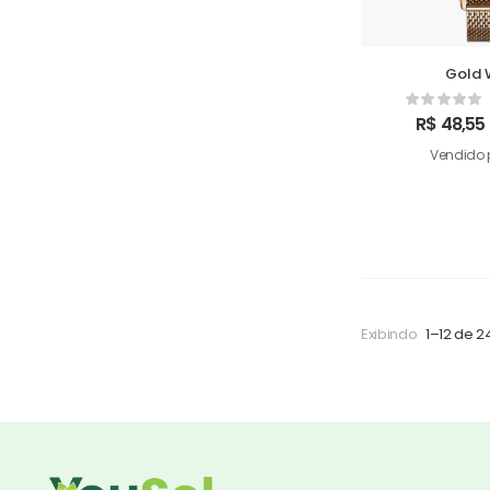
Gold 
R$
48,55
Vendido 
Exibindo
1–12 de 2