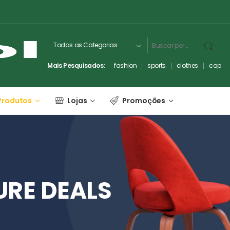
Mais Pesquisados:
fashion
sports
clothes
captc
Produtos
Lojas
Promoções
URE
DEALS