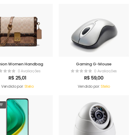
hion Women Handbag
Gaming G-Mouse
0 Avaliações
0 Avaliações
R$
25,01
R$
59,00
Vendido por:
Stelio
Vendido por:
Stelio
FF