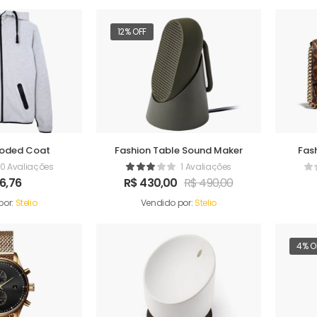
12% OFF
ooded Coat
Fashion Table Sound Maker
Fas
0 Avaliações
1 Avaliações
6,76
R$
430,00
R$
490,00
por:
Stelio
Vendido por:
Stelio
4% O