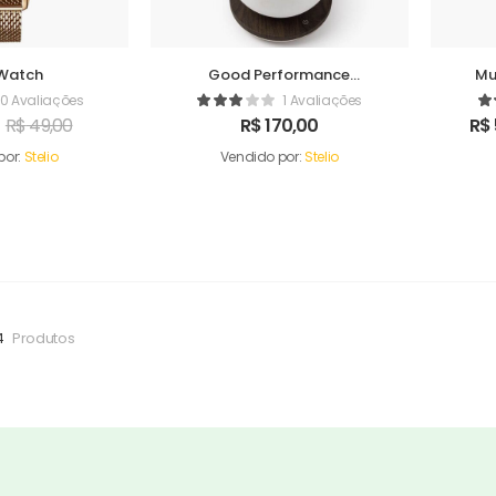
Watch
Good Performance
Mu
Humidifer
0 Avaliações
1 Avaliações
R$
49,00
R$
170,00
R$
por:
Stelio
Vendido por:
Stelio
4
Produtos