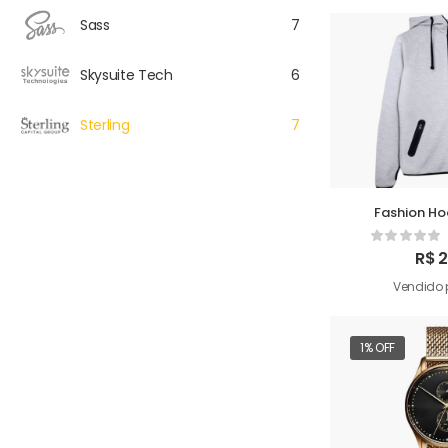
Sass
7
Skysuite Tech
6
Sterling
7
Fashion H
R$
2
Vendido 
1% OFF