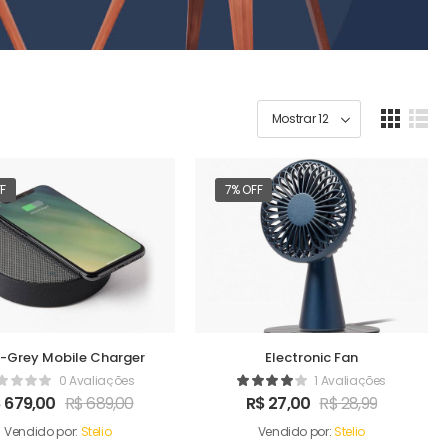
FF
7% OFF
-Grey Mobile Charger
Electronic Fan
0 Avaliações
1 Avaliações
$
679,00
R$
689,00
R$
27,00
R$
28,99
Vendido por:
Stelio
Vendido por:
Stelio