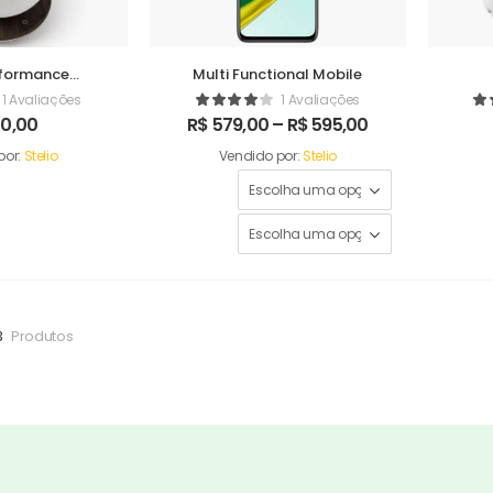
formance
Multi Functional Mobile
difer
1 Avaliações
1 Avaliações
0,00
R$
579,00
–
R$
595,00
por:
Stelio
Vendido por:
Stelio
3
Produtos