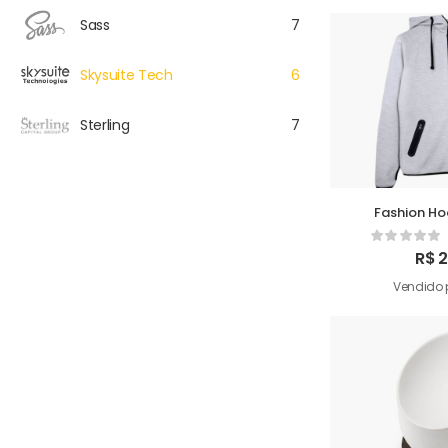
Sass
7
Skysuite Tech
6
Sterling
7
Fashion H
R$
2
Vendido 