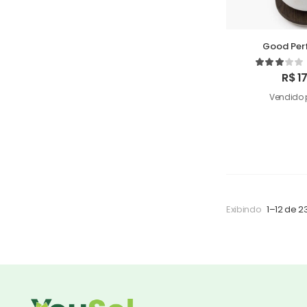
Good Per
Humi
R$
17
Vendido 
Exibindo
1–12 de 2