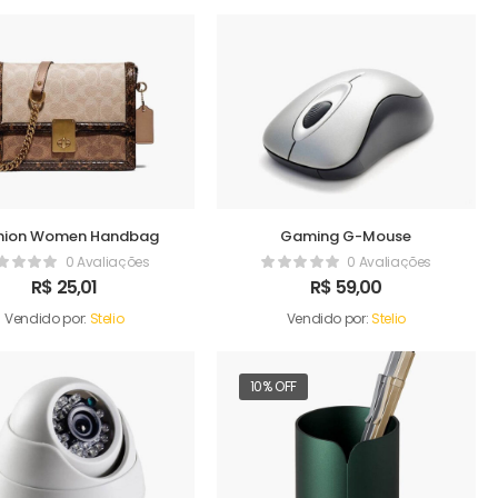
hion Women Handbag
Gaming G-Mouse
0 Avaliações
0 Avaliações
R$
25,01
R$
59,00
Vendido por:
Stelio
Vendido por:
Stelio
10% OFF