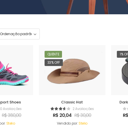
QUENTE
1% O
33% OFF
Sport Shoes
Classic Hat
Dark
0 Avaliações
2 Avaliações
R$
380,00
R$
20,04
R$
30,00
R
por:
Stelio
Vendido por:
Stelio