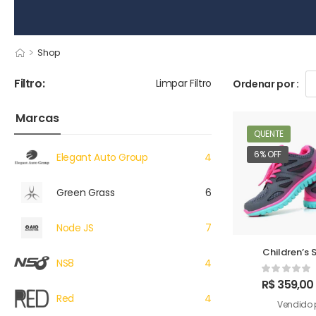
>
Shop
Filtro:
Limpar Filtro
Ordenar por :
Marcas
QUENTE
6% OFF
Elegant Auto Group
4
Green Grass
6
Node JS
7
Children’s 
NS8
4
R$
359,00
Red
4
Vendido 