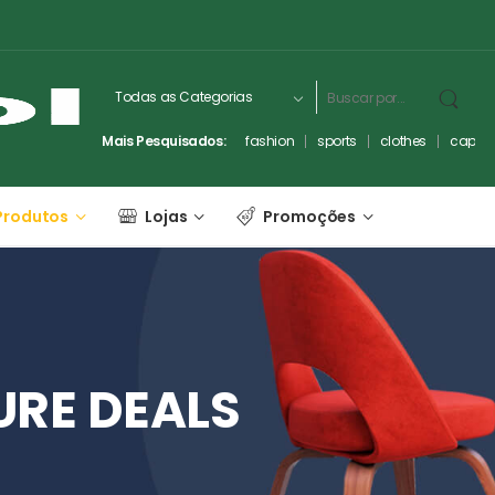
Mais Pesquisados:
fashion
sports
clothes
captc
Produtos
Lojas
Promoções
URE
DEALS