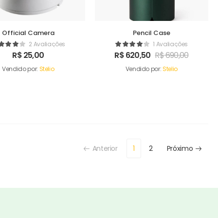
Official Camera
Pencil Case
2 Avaliações
1 Avaliações
R$
25,00
R$
620,50
R$
690,00
Vendido por:
Stelio
Vendido por:
Stelio
Anterior
1
2
Próximo