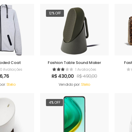
12% OFF
ooded Coat
Fashion Table Sound Maker
Fas
0 Avaliações
1 Avaliações
6,76
R$
430,00
R$
490,00
por:
Stelio
Vendido por:
Stelio
4% OFF