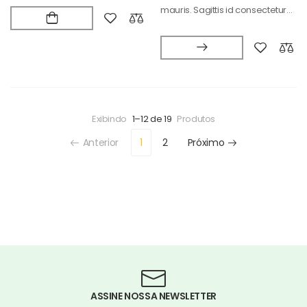
mauris. Sagittis id consectetur
puradipis. Vel…
Exibindo
1–12 de 19
Produtos
Anterior
1
2
Próximo
ASSINE NOSSA NEWSLETTER