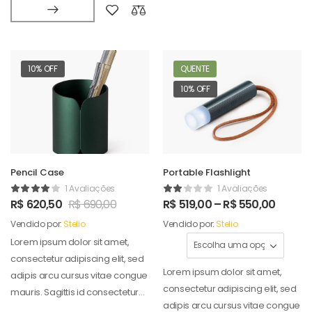
10% OFF
QUENTE
10% OFF
Pencil Case
Portable Flashlight
1 Avaliações
1 Avaliações
R$
620,50
R$
690,00
R$
519,00
–
R$
550,00
Vendido por:
Stelio
Vendido por:
Stelio
Lorem ipsum dolor sit amet,
consectetur adipiscing elit, sed
Lorem ipsum dolor sit amet,
adipis arcu cursus vitae congue
consectetur adipiscing elit, sed
mauris. Sagittis id consectetur
adipis arcu cursus vitae congue
puradipis. Vel…