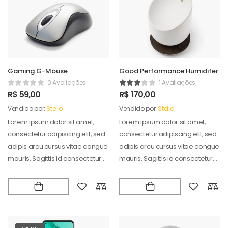
Gaming G-Mouse
Good Performance Humidifer
0 Avaliações
1 Avaliações
R$
59,00
R$
170,00
Vendido por:
Stelio
Vendido por:
Stelio
Lorem ipsum dolor sit amet,
Lorem ipsum dolor sit amet,
consectetur adipiscing elit, sed
consectetur adipiscing elit, sed
adipis arcu cursus vitae congue
adipis arcu cursus vitae congue
mauris. Sagittis id consectetur
mauris. Sagittis id consectetur
puradipis. Vel…
puradipis. Vel…