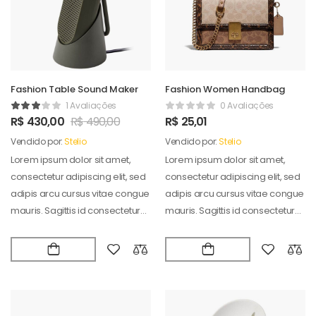
Fashion Table Sound Maker
Fashion Women Handbag
1 Avaliações
0 Avaliações
R$
430,00
R$
490,00
R$
25,01
Vendido por:
Stelio
Vendido por:
Stelio
Lorem ipsum dolor sit amet,
Lorem ipsum dolor sit amet,
consectetur adipiscing elit, sed
consectetur adipiscing elit, sed
adipis arcu cursus vitae congue
adipis arcu cursus vitae congue
mauris. Sagittis id consectetur
mauris. Sagittis id consectetur
puradipis. Vel…
puradipis. Vel…