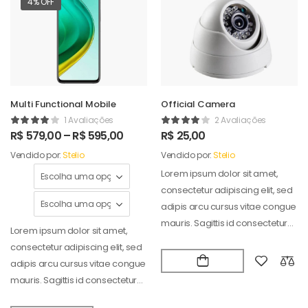
4% OFF
Multi Functional Mobile
Official Camera
1 Avaliações
2 Avaliações
R$
579,00
–
R$
595,00
R$
25,00
Vendido por:
Stelio
Vendido por:
Stelio
Lorem ipsum dolor sit amet,
consectetur adipiscing elit, sed
adipis arcu cursus vitae congue
mauris. Sagittis id consectetur
Lorem ipsum dolor sit amet,
puradipis. Vel…
consectetur adipiscing elit, sed
adipis arcu cursus vitae congue
mauris. Sagittis id consectetur
puradipis. Vel…