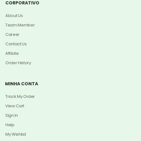
CORPORATIVO
About Us
Team Member
Career
Contact Us
Affilate
Order History
MINHA CONTA
Track My Order
View Cart
Sign In
Help
My Wishlist