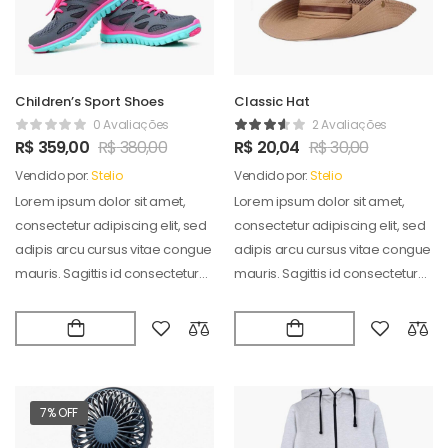
Children’s Sport Shoes
Classic Hat
0 Avaliações
2 Avaliações
R$
359,00
R$
380,00
R$
20,04
R$
30,00
Vendido por:
Stelio
Vendido por:
Stelio
Lorem ipsum dolor sit amet,
Lorem ipsum dolor sit amet,
consectetur adipiscing elit, sed
consectetur adipiscing elit, sed
adipis arcu cursus vitae congue
adipis arcu cursus vitae congue
mauris. Sagittis id consectetur
mauris. Sagittis id consectetur
puradipis. Vel…
puradipis. Vel…
7% OFF