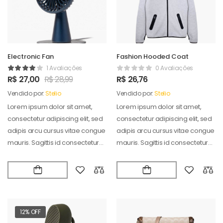
Electronic Fan
Fashion Hooded Coat
1 Avaliações
0 Avaliações
R$
27,00
R$
28,99
R$
26,76
Vendido por:
Stelio
Vendido por:
Stelio
Lorem ipsum dolor sit amet,
Lorem ipsum dolor sit amet,
consectetur adipiscing elit, sed
consectetur adipiscing elit, sed
adipis arcu cursus vitae congue
adipis arcu cursus vitae congue
mauris. Sagittis id consectetur
mauris. Sagittis id consectetur
puradipis. Vel…
puradipis. Vel…
12% OFF