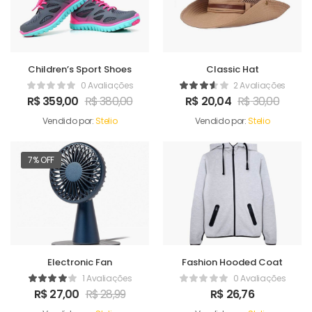
Children’s Sport Shoes
Classic Hat
0 Avaliações
2 Avaliações
R$
359,00
R$
380,00
R$
20,04
R$
30,00
Vendido por:
Stelio
Vendido por:
Stelio
7% OFF
Electronic Fan
Fashion Hooded Coat
1 Avaliações
0 Avaliações
R$
27,00
R$
28,99
R$
26,76