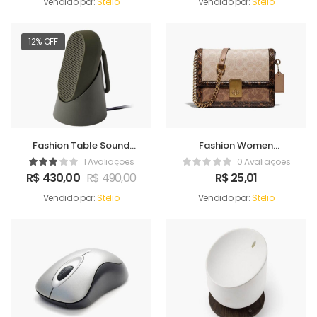
Vendido por:
Stelio
Vendido por:
Stelio
12% OFF
Fashion Table Sound
Fashion Women
Maker
Handbag
1 Avaliações
0 Avaliações
R$
430,00
R$
490,00
R$
25,01
Vendido por:
Stelio
Vendido por:
Stelio