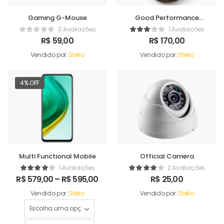
Gaming G-Mouse
Good Performance
Humidifer
0 Avaliações
1 Avaliações
R$
59,00
R$
170,00
Vendido por:
Stelio
Vendido por:
Stelio
4% OFF
Multi Functional Mobile
Official Camera
1 Avaliações
2 Avaliações
R$
579,00
–
R$
595,00
R$
25,00
Vendido por:
Stelio
Vendido por:
Stelio