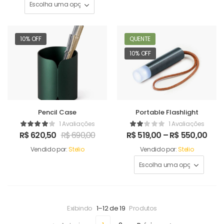
10% OFF
QUENTE
10% OFF
Pencil Case
Portable Flashlight
1 Avaliações
1 Avaliações
R$
620,50
R$
690,00
R$
519,00
–
R$
550,00
Vendido por:
Stelio
Vendido por:
Stelio
Exibindo
1–12 de 19
Produtos