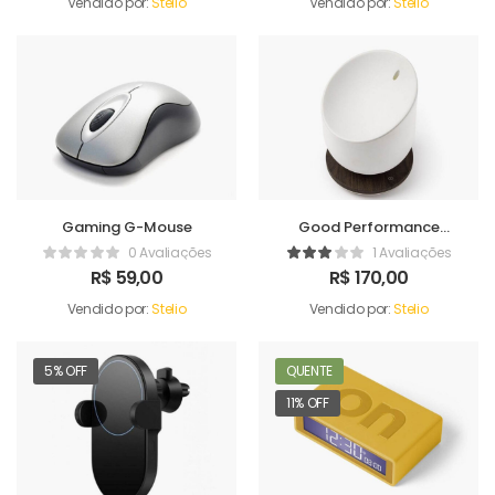
Vendido por:
Stelio
Vendido por:
Stelio
Gaming G-Mouse
Good Performance
Humidifer
0 Avaliações
1 Avaliações
R$
59,00
R$
170,00
Vendido por:
Stelio
Vendido por:
Stelio
5% OFF
QUENTE
11% OFF