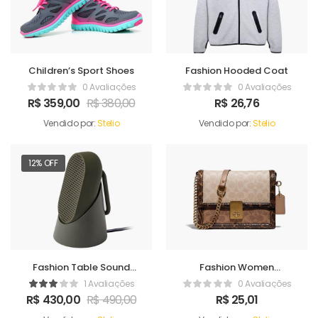
Children’s Sport Shoes
Fashion Hooded Coat
0 Avaliações
0 Avaliações
R$
359,00
R$
380,00
R$
26,76
Vendido por:
Stelio
Vendido por:
Stelio
12% OFF
Fashion Table Sound
Fashion Women
Maker
Handbag
1 Avaliações
0 Avaliações
R$
430,00
R$
490,00
R$
25,01