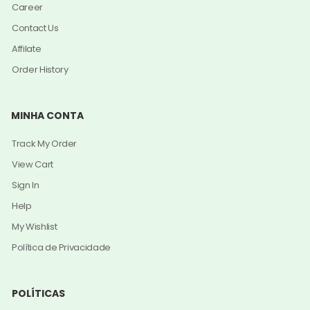
Career
Contact Us
Affilate
Order History
MINHA CONTA
Track My Order
View Cart
Sign In
Help
My Wishlist
Política de Privacidade
POLÍTICAS