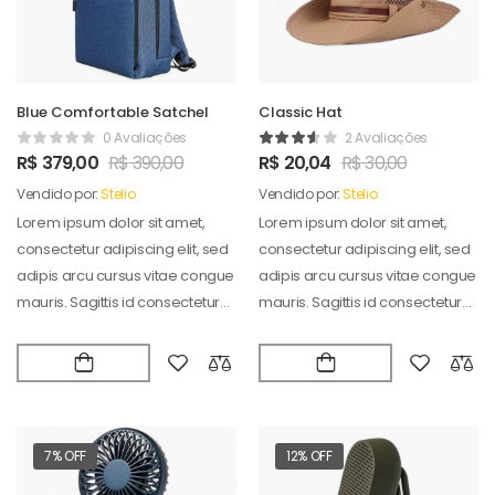
Blue Comfortable Satchel
Classic Hat
0 Avaliações
2 Avaliações
R$
379,00
R$
390,00
R$
20,04
R$
30,00
Vendido por:
Stelio
Vendido por:
Stelio
Lorem ipsum dolor sit amet,
Lorem ipsum dolor sit amet,
consectetur adipiscing elit, sed
consectetur adipiscing elit, sed
adipis arcu cursus vitae congue
adipis arcu cursus vitae congue
mauris. Sagittis id consectetur
mauris. Sagittis id consectetur
puradipis. Vel…
puradipis. Vel…
7% OFF
12% OFF