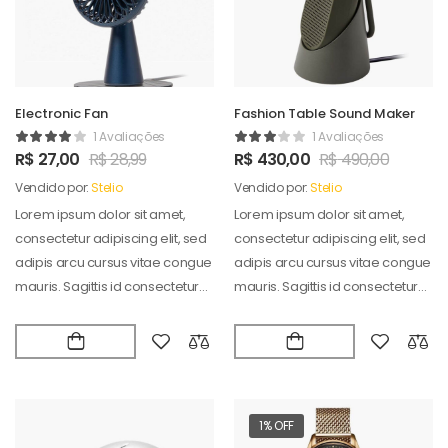
Electronic Fan
Fashion Table Sound Maker
1 Avaliações
1 Avaliações
R$
27,00
R$
28,99
R$
430,00
R$
490,00
Vendido por:
Stelio
Vendido por:
Stelio
Lorem ipsum dolor sit amet,
Lorem ipsum dolor sit amet,
consectetur adipiscing elit, sed
consectetur adipiscing elit, sed
adipis arcu cursus vitae congue
adipis arcu cursus vitae congue
mauris. Sagittis id consectetur
mauris. Sagittis id consectetur
puradipis. Vel…
puradipis. Vel…
1% OFF