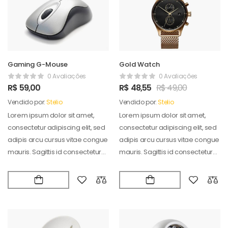
Gaming G-Mouse
Gold Watch
0 Avaliações
0 Avaliações
R$
59,00
R$
48,55
R$
49,00
Vendido por:
Stelio
Vendido por:
Stelio
Lorem ipsum dolor sit amet,
Lorem ipsum dolor sit amet,
consectetur adipiscing elit, sed
consectetur adipiscing elit, sed
adipis arcu cursus vitae congue
adipis arcu cursus vitae congue
mauris. Sagittis id consectetur
mauris. Sagittis id consectetur
puradipis. Vel…
puradipis. Vel…