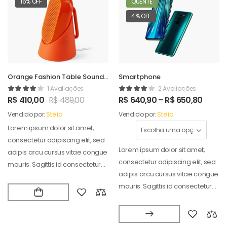
16% OFF
QUENTE
4% OFF
Orange Fashion Table Sound
Smartphone
Maker
1 Avaliações
2 Avaliações
R$
410,00
R$
489,00
R$
640,90
–
R$
650,80
Vendido por:
Stelio
Vendido por:
Stelio
Lorem ipsum dolor sit amet,
consectetur adipiscing elit, sed
Lorem ipsum dolor sit amet,
adipis arcu cursus vitae congue
consectetur adipiscing elit, sed
mauris. Sagittis id consectetur
adipis arcu cursus vitae congue
puradipis. Vel…
mauris. Sagittis id consectetur
puradipis. Vel…