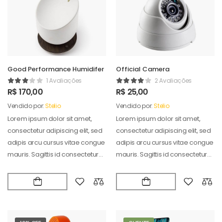
Good Performance Humidifer
Official Camera
1 Avaliações
2 Avaliações
R$
170,00
R$
25,00
Vendido por:
Stelio
Vendido por:
Stelio
Lorem ipsum dolor sit amet,
Lorem ipsum dolor sit amet,
consectetur adipiscing elit, sed
consectetur adipiscing elit, sed
adipis arcu cursus vitae congue
adipis arcu cursus vitae congue
mauris. Sagittis id consectetur
mauris. Sagittis id consectetur
puradipis. Vel…
puradipis. Vel…