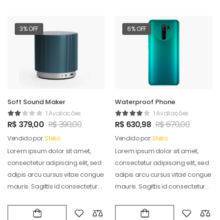
3% OFF
6% OFF
Soft Sound Maker
Waterproof Phone
1 Avaliações
1 Avaliações
R$
379,00
R$
390,00
R$
630,98
R$
670,00
Vendido por:
Stelio
Vendido por:
Stelio
Lorem ipsum dolor sit amet,
Lorem ipsum dolor sit amet,
consectetur adipiscing elit, sed
consectetur adipiscing elit, sed
adipis arcu cursus vitae congue
adipis arcu cursus vitae congue
mauris. Sagittis id consectetur
mauris. Sagittis id consectetur
puradipis. Vel…
puradipis. Vel…