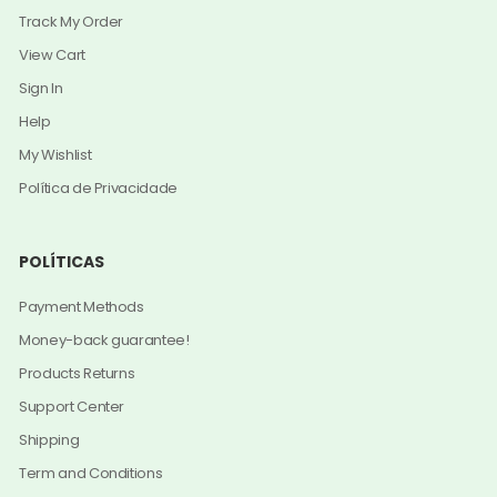
Track My Order
View Cart
Sign In
Help
My Wishlist
Política de Privacidade
POLÍTICAS
Payment Methods
Money-back guarantee!
Products Returns
Support Center
Shipping
Term and Conditions