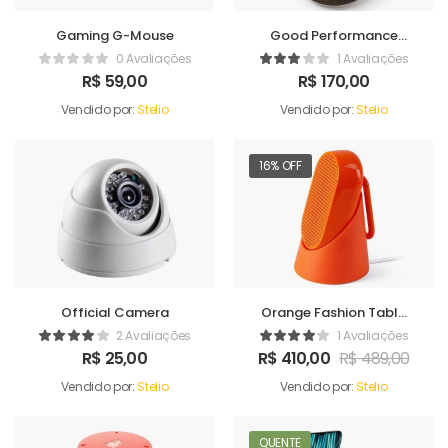
Gaming G-Mouse
Good Performance
Humidifer
0 Avaliações
1 Avaliações
R$
59,00
R$
170,00
Vendido por:
Stelio
Vendido por:
Stelio
16% OFF
Official Camera
Orange Fashion Table
Sound Maker
2 Avaliações
1 Avaliações
R$
25,00
R$
410,00
R$
489,00
Vendido por:
Stelio
Vendido por:
Stelio
QUENTE