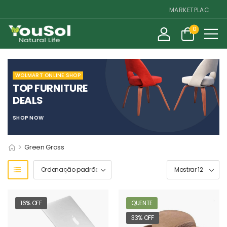
MARKETPLACE DE SU
0
WOLMART ONLINE SHOP
TOP FURNITURE
DEALS
SHOP NOW
>
Green Grass
16% OFF
QUENTE
33% OFF