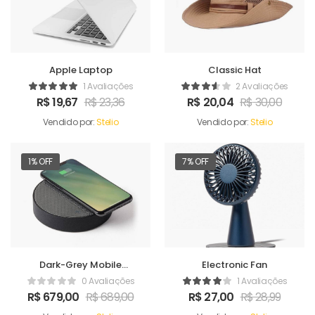
Apple Laptop
Classic Hat
1 Avaliações
2 Avaliações
R$
19,67
R$
23,36
R$
20,04
R$
30,00
Vendido por:
Stelio
Vendido por:
Stelio
1% OFF
7% OFF
Dark-Grey Mobile
Electronic Fan
Charger
0 Avaliações
1 Avaliações
R$
679,00
R$
689,00
R$
27,00
R$
28,99