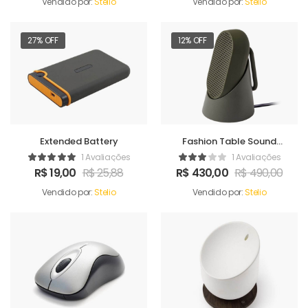
Vendido por:
Stelio
Vendido por:
Stelio
27% OFF
12% OFF
Extended Battery
Fashion Table Sound
Maker
1 Avaliações
1 Avaliações
R$
19,00
R$
25,88
R$
430,00
R$
490,00
Vendido por:
Stelio
Vendido por:
Stelio