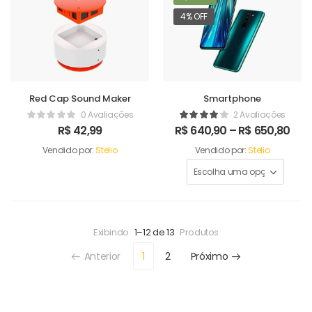
4% OFF
Red Cap Sound Maker
Smartphone
0 Avaliações
2 Avaliações
R$
42,99
R$
640,90
–
R$
650,80
Vendido por:
Stelio
Vendido por:
Stelio
Exibindo
1–12 de 13
Produtos
Anterior
1
2
Próximo