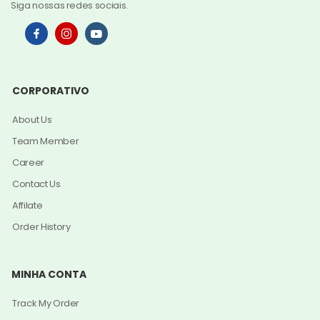
Siga nossas redes sociais.
CORPORATIVO
About Us
Team Member
Career
Contact Us
Affilate
Order History
MINHA CONTA
Track My Order