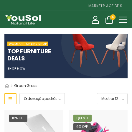
MARKETPLACE DE SUPLEM
0
WOLMART ONLINE SHOP
TOP FURNITURE
DEALS
SHOP NOW
>
Green Grass
16% OFF
QUENTE
6% OFF