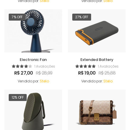
Vendido por:
Stelio
Vendido por:
Stelio
7% OFF
27% OFF
Electronic Fan
Extended Battery
1 Avaliações
1 Avaliações
R$
27,00
R$
28,99
R$
19,00
R$
25,88
Vendido por:
Stelio
Vendido por:
Stelio
12% OFF