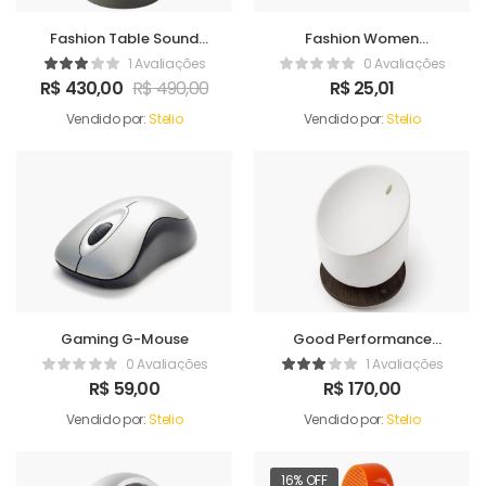
Fashion Table Sound
Fashion Women
Maker
Handbag
1 Avaliações
0 Avaliações
R$
430,00
R$
490,00
R$
25,01
Vendido por:
Stelio
Vendido por:
Stelio
Gaming G-Mouse
Good Performance
Humidifer
0 Avaliações
1 Avaliações
R$
59,00
R$
170,00
Vendido por:
Stelio
Vendido por:
Stelio
16% OFF