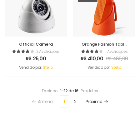
Official Camera
Orange Fashion Table
Sound Maker
2 Avaliações
1 Avaliações
R$
25,00
R$
410,00
R$
489,00
Vendido por:
Stelio
Vendido por:
Stelio
Exibindo
1–12 de 16
Produtos
Anterior
1
2
Próximo