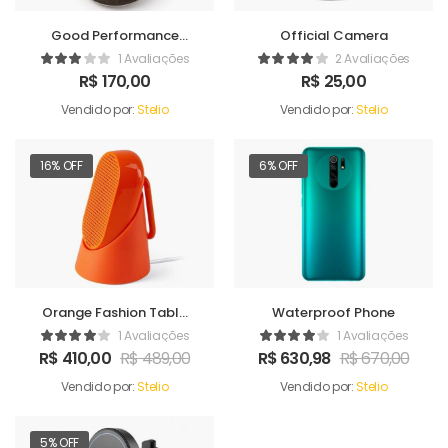
Good Performance
Official Camera
Humidifer
1 Avaliações
2 Avaliações
R$
170,00
R$
25,00
Vendido por:
Stelio
Vendido por:
Stelio
16% OFF
6% OFF
Orange Fashion Table
Waterproof Phone
Sound Maker
1 Avaliações
1 Avaliações
R$
410,00
R$
489,00
R$
630,98
R$
670,00
Vendido por:
Stelio
Vendido por:
Stelio
5% OFF