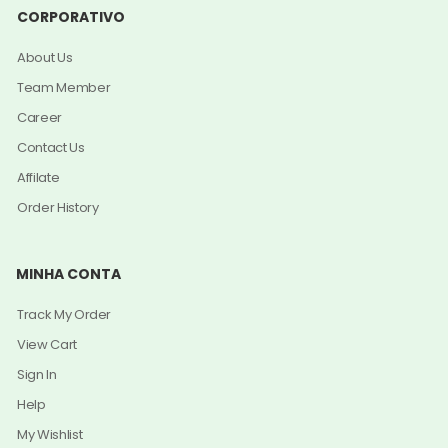
CORPORATIVO
About Us
Team Member
Career
Contact Us
Affilate
Order History
MINHA CONTA
Track My Order
View Cart
Sign In
Help
My Wishlist