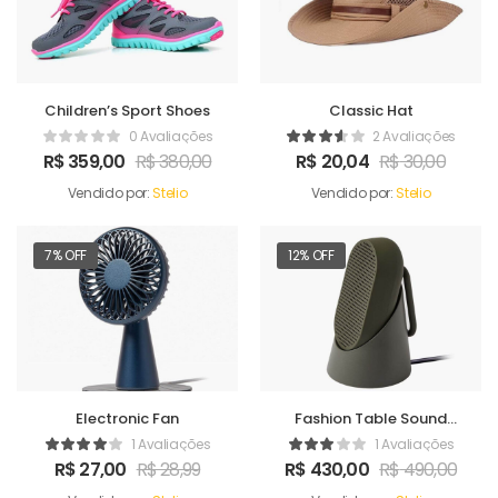
Children’s Sport Shoes
Classic Hat
0 Avaliações
2 Avaliações
R$
359,00
R$
380,00
R$
20,04
R$
30,00
Vendido por:
Stelio
Vendido por:
Stelio
7% OFF
12% OFF
Electronic Fan
Fashion Table Sound
Maker
1 Avaliações
1 Avaliações
R$
27,00
R$
28,99
R$
430,00
R$
490,00