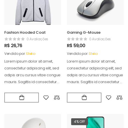
Fashion Hooded Coat
Gaming G-Mouse
0 Avaliações
0 Avaliações
R$
26,76
R$
59,00
Vendido por:
Stelio
Vendido por:
Stelio
Lorem ipsum dolor sit amet,
Lorem ipsum dolor sit amet,
consectetur adipiscing elit, sed
consectetur adipiscing elit, sed
adipis arcu cursus vitae congue
adipis arcu cursus vitae congue
mauris. Sagittis id consectetur
mauris. Sagittis id consectetur
puradipis. Vel…
puradipis. Vel…
4% OFF