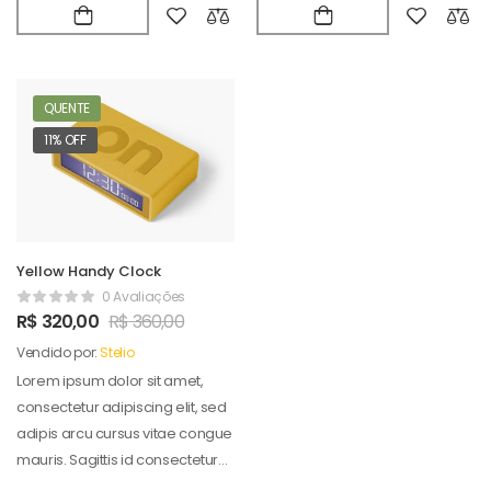
QUENTE
11% OFF
Yellow Handy Clock
0 Avaliações
R$
320,00
R$
360,00
Vendido por:
Stelio
Lorem ipsum dolor sit amet,
consectetur adipiscing elit, sed
adipis arcu cursus vitae congue
mauris. Sagittis id consectetur
puradipis. Vel…