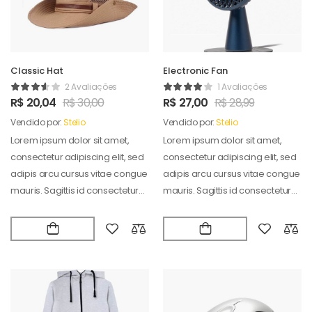
Classic Hat
Electronic Fan
2 Avaliações
1 Avaliações
R$
20,04
R$
30,00
R$
27,00
R$
28,99
Vendido por:
Stelio
Vendido por:
Stelio
Lorem ipsum dolor sit amet,
Lorem ipsum dolor sit amet,
consectetur adipiscing elit, sed
consectetur adipiscing elit, sed
adipis arcu cursus vitae congue
adipis arcu cursus vitae congue
mauris. Sagittis id consectetur
mauris. Sagittis id consectetur
puradipis. Vel…
puradipis. Vel…