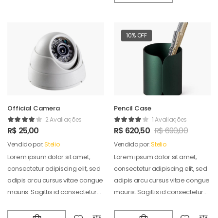
10% OFF
Official Camera
Pencil Case
2 Avaliações
1 Avaliações
R$
25,00
R$
620,50
R$
690,00
Vendido por:
Stelio
Vendido por:
Stelio
Lorem ipsum dolor sit amet,
Lorem ipsum dolor sit amet,
consectetur adipiscing elit, sed
consectetur adipiscing elit, sed
adipis arcu cursus vitae congue
adipis arcu cursus vitae congue
mauris. Sagittis id consectetur
mauris. Sagittis id consectetur
puradipis. Vel…
puradipis. Vel…