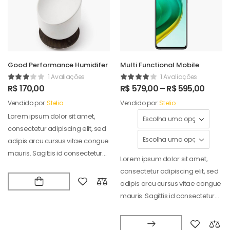
Good Performance Humidifer
Multi Functional Mobile
1 Avaliações
1 Avaliações
R$
170,00
R$
579,00
–
R$
595,00
Vendido por:
Stelio
Vendido por:
Stelio
Lorem ipsum dolor sit amet,
consectetur adipiscing elit, sed
adipis arcu cursus vitae congue
mauris. Sagittis id consectetur
Lorem ipsum dolor sit amet,
puradipis. Vel…
consectetur adipiscing elit, sed
adipis arcu cursus vitae congue
mauris. Sagittis id consectetur
puradipis. Vel…