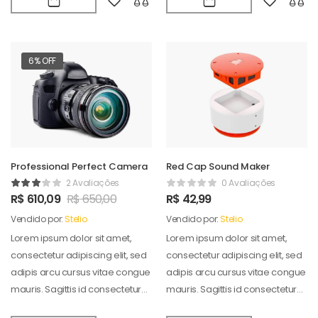
6% OFF
Professional Perfect Camera
Red Cap Sound Maker
2 Avaliações
0 Avaliações
R$
610,09
R$
650,00
R$
42,99
Vendido por:
Stelio
Vendido por:
Stelio
Lorem ipsum dolor sit amet,
Lorem ipsum dolor sit amet,
consectetur adipiscing elit, sed
consectetur adipiscing elit, sed
adipis arcu cursus vitae congue
adipis arcu cursus vitae congue
mauris. Sagittis id consectetur
mauris. Sagittis id consectetur
puradipis. Vel…
puradipis. Vel…