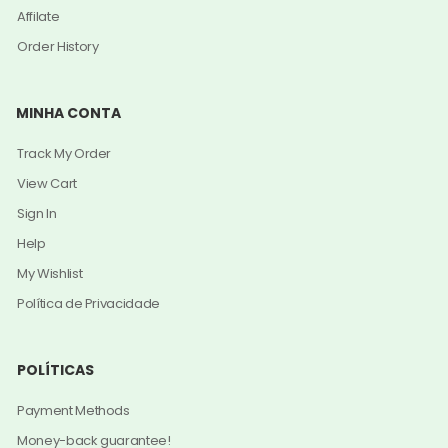
Affilate
Order History
MINHA CONTA
Track My Order
View Cart
Sign In
Help
My Wishlist
Política de Privacidade
POLÍTICAS
Payment Methods
Money-back guarantee!